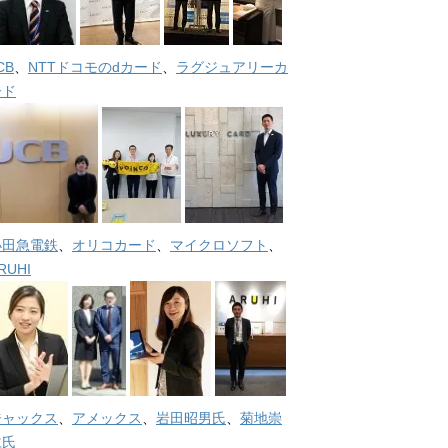
CB
、
NTTドコモのdカード
、
ラグジュアリーカ
ード
小田急電鉄
、
オリコカード
、
マイクロソフト
、
RUHI
ジャックス
、
アメックス
、
岩田昭男氏
、
菊地崇
仁氏