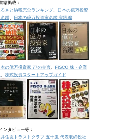
■書籍掲載：
ふるさと納税完全ランキング
、
日本の億万投資
家名鑑
、
日本の億万投資家名鑑 実践編
日本の億万投資家 77の金言
、
FISCO 株・企業
報
、
株式投資スタートアップガイド
■インタビュー等：
三井住友トラストクラブ 五十嵐 代表取締役社