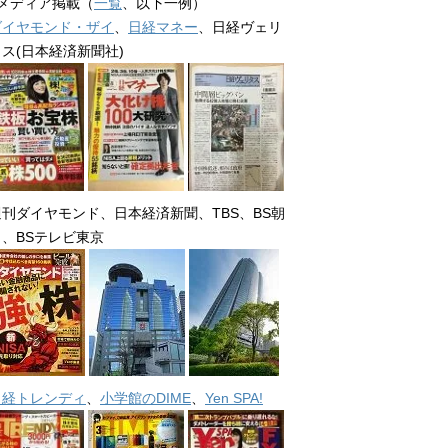
■メディア掲載（
一覧
、以下一例）
ダイヤモンド・ザイ
、
日経マネー
、日経ヴェリ
タス(日本経済新聞社)
週刊ダイヤモンド、日本経済新聞、TBS、BS朝
日、BSテレビ東京
日経トレンディ
、
小学館のDIME
、
Yen SPA!