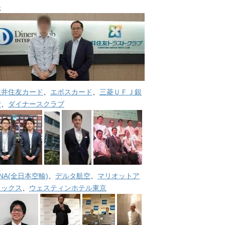
長
三井住友カード
、
エポスカード
、
三菱ＵＦＪ銀
行
、
ダイナースクラブ
NA(全日本空輸)
、
デルタ航空
、
マリオットア
メックス
、
ウェスティンホテル東京