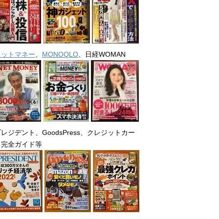
ネットマネー
、
MONOQLO
、日経WOMAN
レジデント、GoodsPress、クレジットカー
ド完全ガイド等