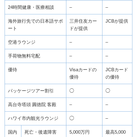
24時間健康・医療相談
–
–
海外旅行先での日本語サポ
三井住友カー
JCBが提供
ート
ドが提供
空港ラウンジ
–
–
手荷物無料宅配
–
–
優待
Visaカードの
JCBカード
優待
の優待
パッケージツアー割引
◯
◯
高台寺塔頭 圓徳院 客殿
–
–
ハワイ市内観光ラウンジ
◯
–
国内
死亡・後遺障害
5,000万円
最高5,000