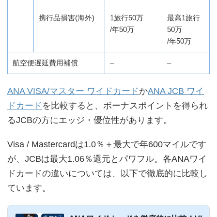
携行品損害(海外)
1旅行50万
最高1旅行
/年50万
50万
/年50万
航空便遅延費用補償
–
–
ANA VISA/マスター ワイドカード
か
ANA JCB ワイ
ドカード
を比較すると、ボーナスポイントを得られ
るJCBの方にエッジ・優位性があります。
Visa / Mastercardは1.0％＋最大で年600マイルです
が、JCBは最大1.06％還元とパワフル。各ANAワイ
ドカードの違いについては、以下で徹底的に比較し
ています。