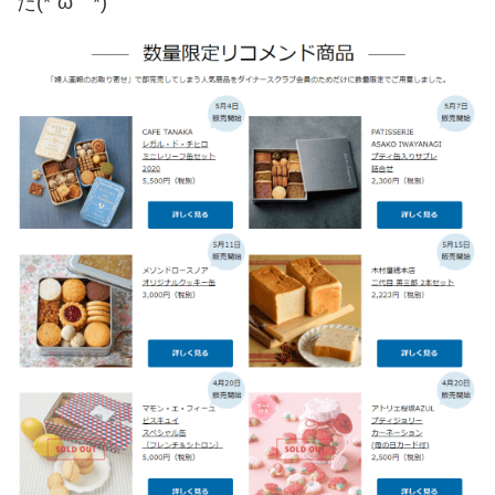
た(*´ω｀*)