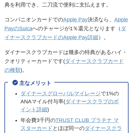
典を利用でき、二刀流で便利に支払えます。
コンパニオンカードでの
Apple Pay
決済なら、
Apple
PayのSuica
へのチャージが1％還元となります（
ダ
イナースクラブカードのApple Pay詳細
）。
ダイナースクラブカードは幾多の特典があるハイ・
クオリティーカードです(
ダイナースクラブカード
の種類
)。
主なメリット
ダイナースグローバルマイレージ
で1%の
ANAマイル付与率(
ダイナースクラブのポ
イント詳細
)
年会費3千円の
TRUST CLUB プラチナ マ
スターカード
とほぼ同一の
ダイナースクラ