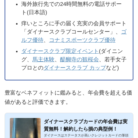
海外旅行先での24時間無料の電話サポー
ト(日本語)
痒いところに手の届く充実の会員サポート
「ダイナースクラブコールセンター」、
ゴ
ルフ優待
、
コナミスポーツクラブ優待
ダイナースクラブ限定イベント
(ダイニン
グ、
馬主体験
、
醍醐寺の観桜会
、若手女子
プロとの
ダイナースクラブ カップ
など)
豊富なベネフィットに鑑みると、年会費を超える価
値があると評価できます。
ダイナースクラブカードの年会費は実
質無料！解約したら損の典型例！
ダイナースはステータスが高いクレジットカードの筆頭