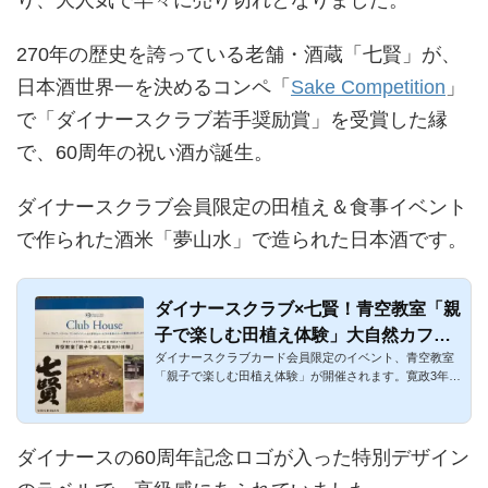
270年の歴史を誇っている老舗・酒蔵「七賢」が、
日本酒世界一を決めるコンペ「
Sake Competition
」
で「ダイナースクラブ若手奨励賞」を受賞した縁
で、60周年の祝い酒が誕生。
ダイナースクラブ会員限定の田植え＆食事イベント
で作られた酒米「夢山水」で造られた日本酒です。
ダイナースクラブ×七賢！青空教室「親
子で楽しむ田植え体験」大自然カフェ
ダイナースクラブカード会員限定のイベント、青空教室
＆60周年記念酒のプレゼント
「親子で楽しむ田植え体験」が開催されます。寛政3年(1
750年)創業の蔵元...
ダイナースの60周年記念ロゴが入った特別デザイン