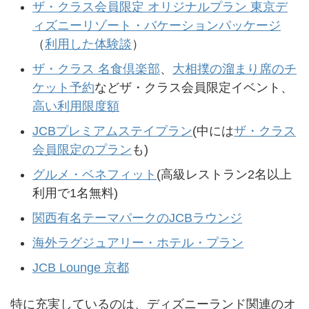
ザ・クラス会員限定 オリジナルプラン 東京デ
ィズニーリゾート・バケーションパッケージ
（
利用した体験談
）
ザ・クラス 名食倶楽部
、
大相撲の溜まり席のチ
ケット予約
などザ・クラス会員限定イベント、
高い利用限度額
JCBプレミアムステイプラン
(中には
ザ・クラス
会員限定のプラン
も)
グルメ・ベネフィット
(高級レストラン2名以上
利用で1名無料)
関西有名テーマパークのJCBラウンジ
海外ラグジュアリー・ホテル・プラン
JCB Lounge 京都
特に充実しているのは、ディズニーランド関連のオ