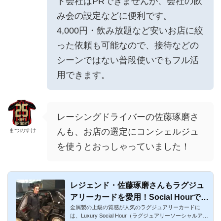
ド会社はPRできませんが、会社の飲
み会の設定などに便利です。
4,000円・飲み放題など安いお店に絞
った依頼も可能なので、接待などの
シーンではない普段使いでもフル活
用できます。
レーシングドライバーの佐藤琢磨さ
んも、お店の選定にコンシェルジュ
まつのすけ
を使うとおっしゃっていました！
レジェンド・佐藤琢磨さんもラグジュ
アリーカードを愛用！Social Hourで魅
金属製の上級の質感が人気のラグジュアリーカードに
力を聞きました！
は、Luxury Social Hour（ラグジュアリーソーシャルアワ