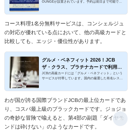
OUNGEが設置されています。予約は前日まで可能で
ソーに
す。JCB THE CLASSだけ...
コース料理1名分無料サービスは、コンシェルジュ
の対応が優れている点において、他の高級カードと
比較しても、エッジ・優位性があります。
グルメ・ベネフィット 2026！JCB
ザ・クラス、プラチナカードで利用可
JCBの高級カードには「グルメ・ベネフィット」という
能
サービスが付帯しています。国内の厳選した有名レスト
ランの所定のコース...
わが国が誇る国際ブランドJCBの最上位カードであ
り、コスパ最上級のブラックカードです。ジョジョ
の奇妙な冒険で喩えると、第4部の副題「ダイヤモ
ンドは砕けない」のようなカードです。