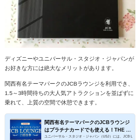
ディズニーやユニバーサル・スタジオ・ジャパンが
お好きな方には絶大なメリットがあります。
関西有名テーマパークのJCBラウンジを利用でき、
1.5～3時間待ちの大人気アトラクションを並ばずに
乗れて、上質の空間で休憩できます。
関西有名テーマパークのJCBラウンジ
はプラチナカードでも使える！THE C
ユニバーサル・スタジオ・ジャパン（USJ）には、JCB L
LASSもOK！ザ・フライング・ダイナ