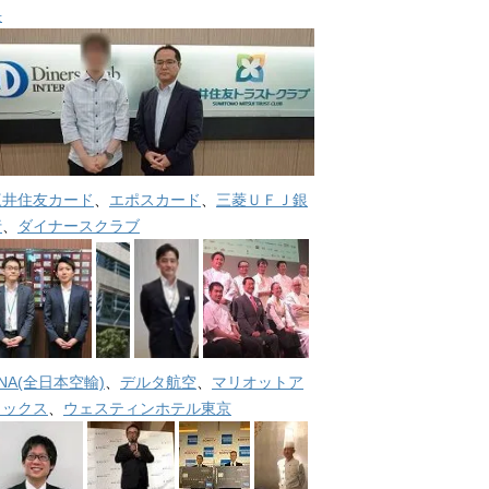
長
三井住友カード
、
エポスカード
、
三菱ＵＦＪ銀
行
、
ダイナースクラブ
NA(全日本空輸)
、
デルタ航空
、
マリオットア
メックス
、
ウェスティンホテル東京