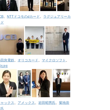
CB
、
NTTドコモのdカード
、
ラグジュアリーカ
ード
小田急電鉄
、
オリコカード
、
マイクロソフト
、
RUHI
ジャックス
、
アメックス
、
岩田昭男氏
、
菊地崇
仁氏