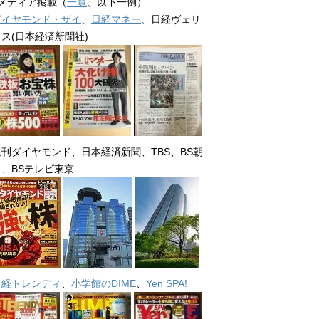
■メディア掲載（
一覧
、以下一例）
ダイヤモンド・ザイ
、
日経マネー
、日経ヴェリ
タス(日本経済新聞社)
週刊ダイヤモンド、日本経済新聞、TBS、BS朝
日、BSテレビ東京
日経トレンディ
、
小学館のDIME
、
Yen SPA!