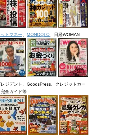
ネットマネー
、
MONOQLO
、日経WOMAN
レジデント、GoodsPress、クレジットカー
ド完全ガイド等