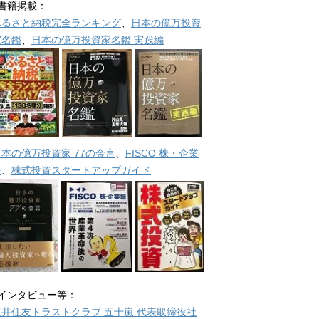
■書籍掲載：
ふるさと納税完全ランキング
、
日本の億万投資
家名鑑
、
日本の億万投資家名鑑 実践編
日本の億万投資家 77の金言
、
FISCO 株・企業
報
、
株式投資スタートアップガイド
■インタビュー等：
三井住友トラストクラブ 五十嵐 代表取締役社