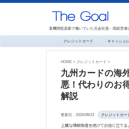
某機関投資家で働いていた元会社員・現経営者
クレジットカード
キャッシュ
HOME
>
クレジットカード
>
九州カードの海外
悪！代わりのお
解説
更新日：
2025/08/23
クレジットカー