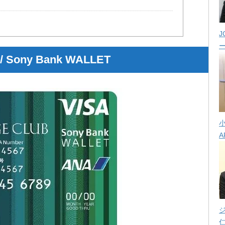
J
ony Bank WALLET
A