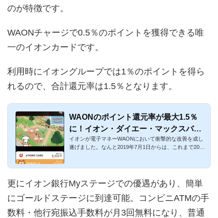
のが特徴です。
WAONチャージで0.5％のポイントを獲得できる唯
一のイオンカードです。
利用時にイオングループでは1％のポイントを得ら
れるので、合計還元率は1.5％となります。
WAONのポイント還元率が最大1.5％
に！イオン・ダイエー・マックスバリ
イオンが電子マネーWAONにおいて衝撃的な改善を成し
ュがお得
遂げました。なんと2019年7月1日からは、これまで200
円あたり1ポイントだ...
更にイオン銀行Myステージでの優遇があり、簡単
にゴールドステージに到達可能。コンビニATMの手
数料・他行宛振込手数料が月3回無料になり、普通