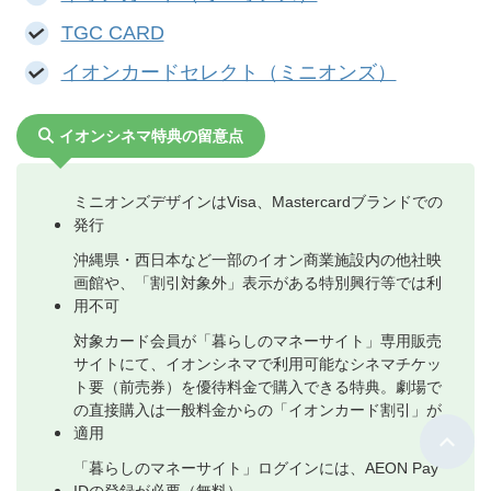
TGC CARD
イオンカードセレクト（ミニオンズ）
イオンシネマ特典の留意点
ミニオンズデザインはVisa、Mastercardブランドでの
発行
沖縄県・西日本など一部のイオン商業施設内の他社映
画館や、「割引対象外」表示がある特別興行等では利
用不可
対象カード会員が「暮らしのマネーサイト」専用販売
サイトにて、イオンシネマで利用可能なシネマチケッ
ト要（前売券）を優待料金で購入できる特典。劇場で
の直接購入は一般料金からの「イオンカード割引」が
適用
「暮らしのマネーサイト」ログインには、AEON Pay
IDの登録が必要（無料）