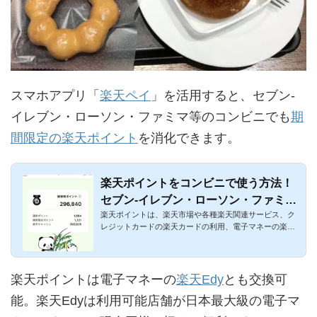
スマホアプリ「
楽天ペイ
」を活用すると、セブン-
イレブン・ローソン・ファミマ等のコンビニでも
期
間限定の楽天ポイント
を消化できます。
楽天ポイントをコンビニで使う方法！
セブン-イレブン・ローソン・ファミマ
楽天ポイントは、楽天市場や各種楽天関連サービス、ク
等で利用可能
レジットカードの楽天カードの利用、電子マネーの楽天E
dy、共通ポイント...
楽天ポイントは電子マネーの
楽天Edy
とも交換可
能。楽天Edyは利用可能店舗が日本最大級の電子マ