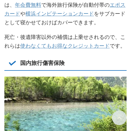
は、
年会費無料
で海外旅行保険が自動付帯の
エポス
カード
や
横浜インビテーションカード
をサブカード
として寝かせておけばカバーできます。
死亡・後遺障害以外の補償は上乗せされるので、こ
れらは
使わなくてもお得なクレジットカード
です。
国内旅行傷害保険