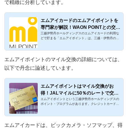
で精緻に分析しています。
エムアイカードのエムアイポイントを
専門家が解説！WAON POINTとの交換
三越伊勢丹ホールディングスのエムアイカードの利用な
も可能
どで貯まる「エムアイポイント」は、三越・伊勢丹の百
貨店で利用できま...
エムアイポイントのマイル交換の詳細については、
以下で丹念に論述しています。
エムアイポイントはマイル交換がお
得！JALマイルに50％のレートで交換
エムアイポイントという三越伊勢丹ホールディングスの
可能！
ポイント・プログラムがあります。クレジットカードの
エムアイカードの...
エムアイカードは、ビックカメラ・ソフマップ、得