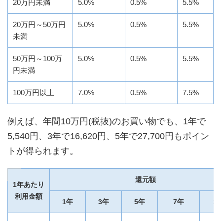
20万円未満
5.0%
0.5%
5.5%
20万円～50万円
5.0%
0.5%
5.5%
未満
50万円～100万
5.0%
0.5%
5.5%
円未満
100万円以上
7.0%
0.5%
7.5%
例えば、年間10万円(税抜)のお買い物でも、1年で
5,540円、3年で16,620円、5年で27,700円もポイン
トが得られます。
還元額
1年あたり
利用金額
1年
3年
5年
7年
1