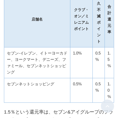
久
合
クラブ・
不
計
オン／ミ
滅
店舗名
還
レニアム
ポ
元
ポイント
イ
率
ン
ト
セブン-イレブン、イトーヨーカド
1.0%
0.5
1.
ー、ヨークマート、デニーズ、フ
%
5
ァミール、セブンネットショッピ
%
ング
セブンネットショッピング
0.5%
0.5
1.
%
0
%
1.5％という還元率は、セブン&アイグループのフラ