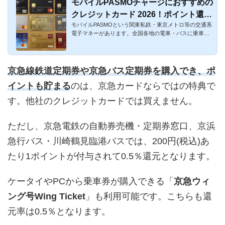
モバイルPASMOチャージにおすすめの
クレジットカード 2026！ポイント還元
モバイルPASMOという関東私鉄・東京メトロ等の交通系
対象を解説
電子マネーがあります。全国各地の電車・バスに乗車で
きますし、交通系IC...
京急線鉄道定期券や京急バス定期券を購入でき、ポ
イントも貯まる
のは、京急カードならではの特典で
す。他社のクレジットカードでは買えません。
ただし、京急電鉄の自動券売機・定期券窓口、京浜
急行バス・川崎鶴見臨港バスでは、200円(税込)あ
たり1ポイントが付与されて0.5％還元となります。
ケータイやPCから乗車券が購入できる「
京急ウィ
ング号Wing Ticket
」も利用可能です。こちらも還
元率は0.5％となります。