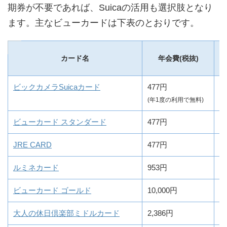
期券が不要であれば、Suicaの活用も選択肢となり
ます。主なビューカードは下表のとおりです。
カード名
年会費(税抜)
ビックカメラSuicaカード
477円
1
(年1度の利用で無料)
ビューカード スタンダード
477円
0
JRE CARD
477円
0
ルミネカード
953円
0
ビューカード ゴールド
10,000円
0
大人の休日倶楽部ミドルカード
2,386円
0