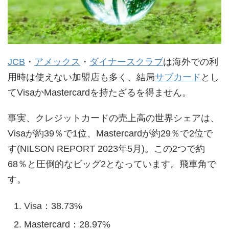
JCB
・
アメックス
・
ダイナースクラブ
は海外での利
用時は使えない加盟店も多く、結局
サブカード
とし
てVisaかMastercardを持たざるを得ません。
事実、クレジットカードの売上高の世界シェアは、
Visaが約39％で1位、Mastercardが約29％で2位で
す(NILSON REPORT 2023年5月)。この2つで約
68％と圧倒的なビッグ2となっています。飛車角で
す。
Visa：38.73%
Mastercard：28.97%