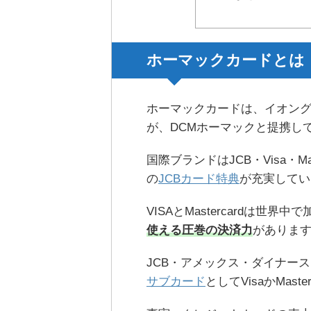
ホーマックカードとは
ホーマックカードは、イオン
が、DCMホーマックと提携し
国際ブランドはJCB・Visa・Mas
の
JCBカード特典
が充実してい
VISAとMastercardは世
使える圧巻の決済力
がありま
JCB・アメックス・ダイナー
サブカード
としてVisaかMas