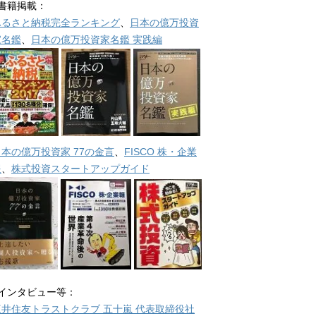
■書籍掲載：
ふるさと納税完全ランキング
、
日本の億万投資
家名鑑
、
日本の億万投資家名鑑 実践編
日本の億万投資家 77の金言
、
FISCO 株・企業
報
、
株式投資スタートアップガイド
■インタビュー等：
三井住友トラストクラブ 五十嵐 代表取締役社