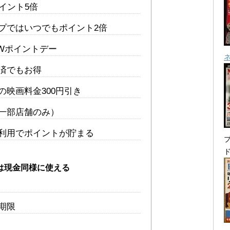
イント5倍
プではいつでもポイント2倍
D Wポイントデー
済でもお得
の映画料金300円引き
一部店舗のみ）
利用でポイントが貯まる
プ
NTは現金同様に使える
期限