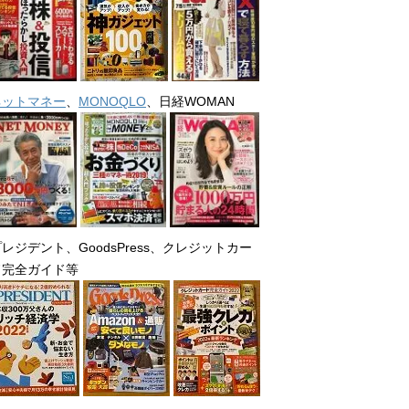
ネットマネー
、
MONOQLO
、日経WOMAN
レジデント、GoodsPress、クレジットカー
ド完全ガイド等