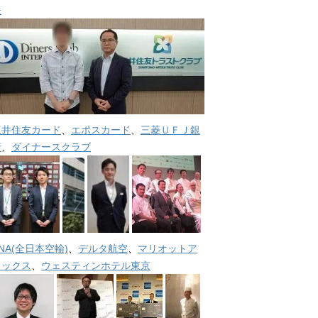
長
三井住友カード
、
エポスカード
、
三菱ＵＦＪ銀
行
、
ダイナースクラブ
NA(全日本空輸)
、
デルタ航空
、
マリオットア
メックス
、
ウェスティンホテル東京