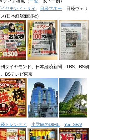
■メディア掲載（
一覧
、以下一例）
ダイヤモンド・ザイ
、
日経マネー
、日経ヴェリ
タス(日本経済新聞社)
週刊ダイヤモンド、日本経済新聞、TBS、BS朝
日、BSテレビ東京
日経トレンディ
、
小学館のDIME
、
Yen SPA!