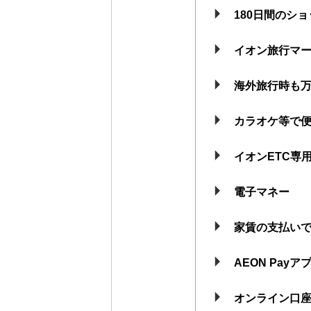
180日間のシ
イオン旅行マ
海外旅行時も
カラオケ等で
イオンETC専
電子マネー
家賃の支払い
AEON Pa
オンライン口