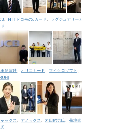
CB
、
NTTドコモのdカード
、
ラグジュアリーカ
ード
小田急電鉄
、
オリコカード
、
マイクロソフト
、
RUHI
ジャックス
、
アメックス
、
岩田昭男氏
、
菊地崇
仁氏