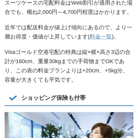
スーツケースの宅配料金はWeb割引が適用された場
合でも、概ね2,000円～4,700円程度はかかります。
近年では配送料金が値上げ傾向にあるので、より一
層お得度・価値が上昇しています(
料金一覧
)。
Visaゴールド空港宅配の特典は縦×横×高さ3辺の合
計が160cm、重量30kgまでの手荷物までOKであ
り、この表の料金プランよりは+20cm、+5kg分、
容量が大きくても平気です。
ショッピング保険も付帯