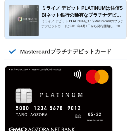
ミライノ デビット PLATINUMは住信S
BIネット銀行の稀有なプラチナデビッ
ミライノ デビット PLATINUMというMastercardのプラチ
トカード！
ナデビットカードが2019年4月1日から発行開始し、2022
年3月には名前が「...
Mastercardプラチナデビットカード