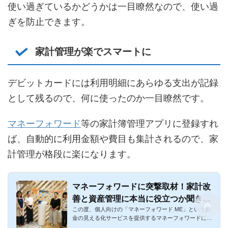
使い過ぎているかどうかは一目瞭然なので、使い過
ぎを防止できます。
家計管理が楽でスマートに
デビットカードには利用明細にあらゆる支出が記録
として残るので、何に使ったのか一目瞭然です。
マネーフォワード
等の家計簿管理アプリに登録すれ
ば、自動的に利用金額や費目も集計されるので、家
計管理が格段に楽になります。
マネーフォワードに突撃取材！家計改
善と資産管理に本当に役立つか聞き倒
この度、個人向けの「マネーフォワード ME」というお
しました！
金の見える化サービスを提供するマネーフォワードに取
材にお伺いして、マ...