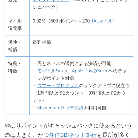
シュバック）
マイル
0.32％（500 ポイント→200
JALマイル
）
還元率
保険・
盗難補償
補償
特典・
・円と米ドルの通貨による決済が可能
特徴
・
モバイルSuica
、
Apple PayのSuica
へのチャ
ージがポイント対象
・
スマートプログラム
のランクアップに役立つ
（1万円以上で1カウント・3万円以上で2カウ
ント）
・
Mastercardタッチ決済
を利用可能
やはりポイントがキャッシュバックに使えるという
のは大きく、かつ
住信SBIネット銀行
も長所が多く