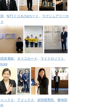
CB
、
NTTドコモのdカード
、
ラグジュアリーカ
ード
小田急電鉄
、
オリコカード
、
マイクロソフト
、
RUHI
ジャックス
、
アメックス
、
岩田昭男氏
、
菊地崇
仁氏