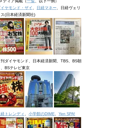
■メディア掲載（
一覧
、以下一例）
ダイヤモンド・ザイ
、
日経マネー
、日経ヴェリ
タス(日本経済新聞社)
週刊ダイヤモンド、日本経済新聞、TBS、BS朝
日、BSテレビ東京
日経トレンディ
、
小学館のDIME
、
Yen SPA!