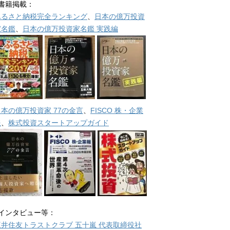
■書籍掲載：
ふるさと納税完全ランキング
、
日本の億万投資
家名鑑
、
日本の億万投資家名鑑 実践編
日本の億万投資家 77の金言
、
FISCO 株・企業
報
、
株式投資スタートアップガイド
■インタビュー等：
三井住友トラストクラブ 五十嵐 代表取締役社