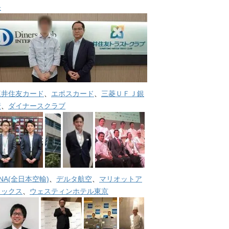
長
三井住友カード
、
エポスカード
、
三菱ＵＦＪ銀
行
、
ダイナースクラブ
NA(全日本空輸)
、
デルタ航空
、
マリオットア
メックス
、
ウェスティンホテル東京