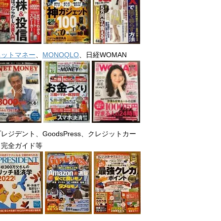
ネットマネー
、
MONOQLO
、日経WOMAN
レジデント、GoodsPress、クレジットカー
ド完全ガイド等