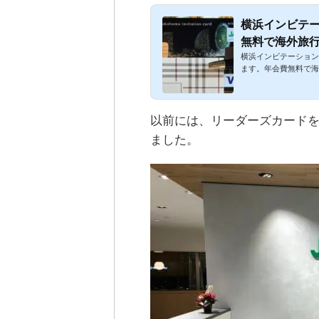
横浜インビテー
無料で海外旅
横浜インビテーション
め
ます。年会費無料で海
以前には、リーダーズカード
ました。