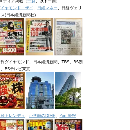
■メディア掲載（
一覧
、以下一例）
ダイヤモンド・ザイ
、
日経マネー
、日経ヴェリ
タス(日本経済新聞社)
週刊ダイヤモンド、日本経済新聞、TBS、BS朝
日、BSテレビ東京
日経トレンディ
、
小学館のDIME
、
Yen SPA!