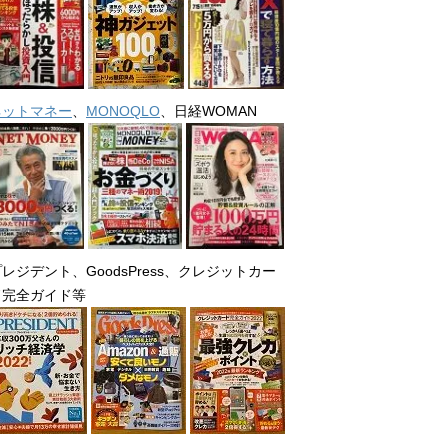
ネットマネー
、
MONOQLO
、日経WOMAN
レジデント、GoodsPress、クレジットカー
ド完全ガイド等