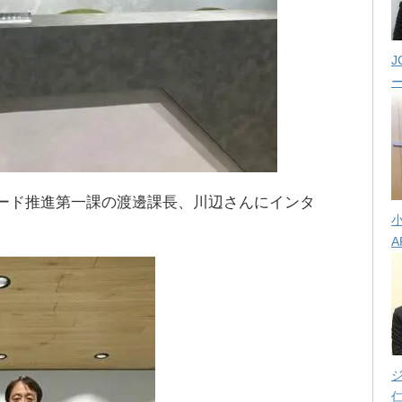
J
カード推進第一課の渡邊課長、川辺さんにインタ
A