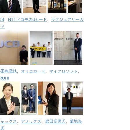
CB
、
NTTドコモのdカード
、
ラグジュアリーカ
ード
小田急電鉄
、
オリコカード
、
マイクロソフト
、
RUHI
ジャックス
、
アメックス
、
岩田昭男氏
、
菊地崇
仁氏