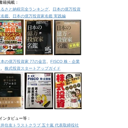
■書籍掲載：
ふるさと納税完全ランキング
、
日本の億万投資
家名鑑
、
日本の億万投資家名鑑 実践編
日本の億万投資家 77の金言
、
FISCO 株・企業
報
、
株式投資スタートアップガイド
■インタビュー等：
三井住友トラストクラブ 五十嵐 代表取締役社