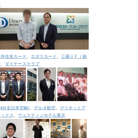
長
三井住友カード
、
エポスカード
、
三菱ＵＦＪ銀
行
、
ダイナースクラブ
NA(全日本空輸)
、
デルタ航空
、
マリオットア
メックス
、
ウェスティンホテル東京