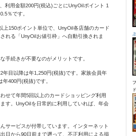
用金額200円(税込)ごとにUnyOilポイント 1
.5％です。
上150ポイント単位で、UnyOil各店舗のカード
れる「UnyOilお値引枠」へ自動引換されま
倒な手続きが不要なのがメリットです。
年目以降は年1,250円(税抜)です。家族会員年
年400円(税抜)です。
プ
わせて年間5回以上のカードショッピング利用
す。UnyOilを日常的に利用していれば、年会
。
しんサービスが付帯しています。インターネット
出日から90日前まで遡って、不正利用による損