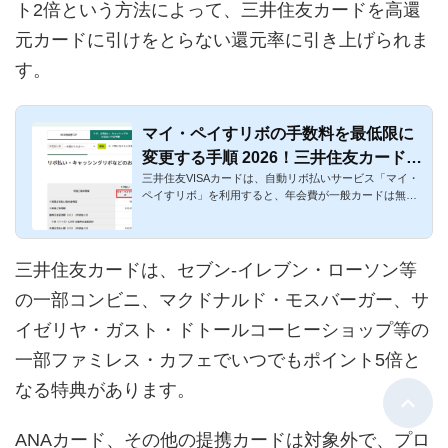
ト2倍という方法によって、三井住友カードを高還
元カードに引けをとらない還元率に引き上げられま
す。
マイ・ペイすリボの手数料を最低限に
変更する手順 2026！三井住友カードの
三井住友VISAカードは、自動リボ払いサービス「マイ・
特典
ペイすリボ」を利用すると、年会費が一般カードは無
料、ゴールドカード...
三井住友カードは、セブン-イレブン・ローソン等
の一部コンビニ、マクドナルド・モスバーガー、サ
イゼリヤ・ガスト・ドトールコーヒーショップ等の
一部ファミレス・カフェでいつでもポイント5倍と
なる特典があります。
ANAカード、その他の提携カードは対象外で、プロ