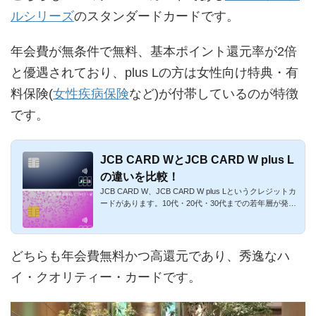
ルシリーズ
のスタンダードカードです。
年会費が無条件で無料、基本ポイント還元率が2倍
と優遇されており、plus Lの方は女性向け特典・有
料保険(
女性疾病保険
など)が付帯しているのが特徴
です。
JCB CARD WとJCB CARD W plus L
の違いを比較！
JCB CARD W、JCB CARD W plus Lというクレジットカ
ードがあります。10代・20代・30代までの若年層が発行
できるJCB ORIGINAL S...
どちらも年会費無料かつ高還元であり、秀逸なハ
イ・クオリティー・カードです。