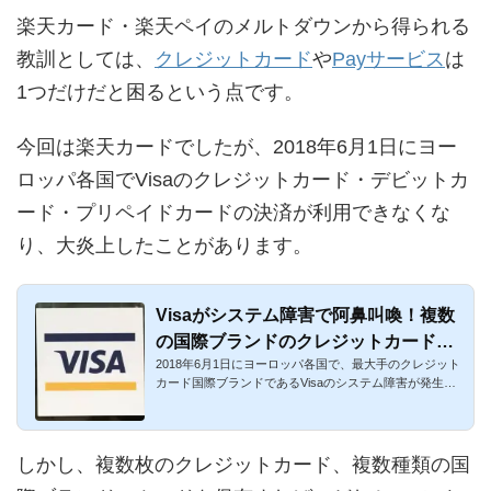
楽天カード・楽天ペイのメルトダウンから得られる
教訓としては、
クレジットカード
や
Payサービス
は
1つだけだと困るという点です。
今回は楽天カードでしたが、2018年6月1日にヨー
ロッパ各国でVisaのクレジットカード・デビットカ
ード・プリペイドカードの決済が利用できなくな
り、大炎上したことがあります。
Visaがシステム障害で阿鼻叫喚！複数
の国際ブランドのクレジットカード保
2018年6月1日にヨーロッパ各国で、最大手のクレジット
有がベスト！
カード国際ブランドであるVisaのシステム障害が発生し
ました。Visaのク...
しかし、複数枚のクレジットカード、複数種類の国