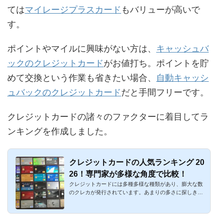
ては
マイレージプラスカード
もバリューが高いで
す。
ポイントやマイルに興味がない方は、
キャッシュバ
ックのクレジットカード
がお値打ち。ポイントを貯
めて交換という作業も省きたい場合、
自動キャッシ
ュバックのクレジットカード
だと手間フリーです。
クレジットカードの諸々のファクターに着目してラ
ンキングを作成しました。
クレジットカードの人気ランキング 20
26！専門家が多様な角度で比較！
クレジットカードには多種多様な種類があり、膨大な数
のクレカが発行されています。あまりの多さに探しきれ
ない程ですし、評...