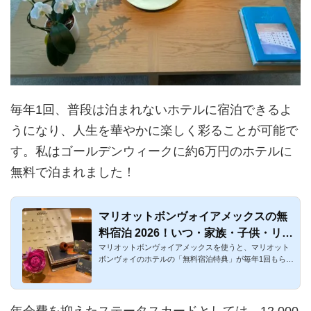
毎年1回、普段は泊まれないホテルに宿泊できるよ
うになり、人生を華やかに楽しく彩ることが可能で
す。私はゴールデンウィークに約6万円のホテルに
無料で泊まれました！
マリオットボンヴォイアメックスの無
料宿泊 2026！いつ・家族・子供・リッ
マリオットボンヴォイアメックスを使うと、マリオット
ツカールトン・実績を解説
ボンヴォイのホテルの「無料宿泊特典」が毎年1回もらえ
て、宿泊実績にも...
年会費を抑えたステータスカードとしては、12,000