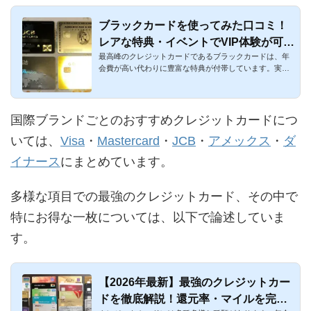
ブラックカードを使ってみた口コミ！
レアな特典・イベントでVIP体験が可
最高峰のクレジットカードであるブラックカードは、年
能！
会費が高い代わりに豊富な特典が付帯しています。実際
に4枚のブラックカ...
国際ブランドごとのおすすめクレジットカードにつ
いては、
Visa
・
Mastercard
・
JCB
・
アメックス
・
ダ
イナース
にまとめています。
多様な項目での最強のクレジットカード、その中で
特にお得な一枚については、以下で論述していま
す。
【2026年最新】最強のクレジットカー
ドを徹底解説！還元率・マイルを完全