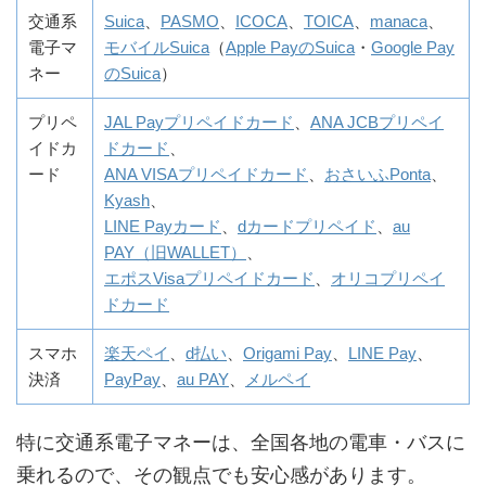
交通系
Suica
、
PASMO
、
ICOCA
、
TOICA
、
manaca
、
電子マ
モバイルSuica
（
Apple PayのSuica
・
Google Pay
ネー
のSuica
）
プリペ
JAL Payプリペイドカード
、
ANA JCBプリペイ
イドカ
ドカード
、
ード
ANA VISAプリペイドカード
、
おさいふPonta
、
Kyash
、
LINE Payカード
、
dカードプリペイド
、
au
PAY（旧WALLET）
、
エポスVisaプリペイドカード
、
オリコプリペイ
ドカード
スマホ
楽天ペイ
、
d払い
、
Origami Pay
、
LINE Pay
、
決済
PayPay
、
au PAY
、
メルペイ
特に交通系電子マネーは、全国各地の電車・バスに
乗れるので、その観点でも安心感があります。