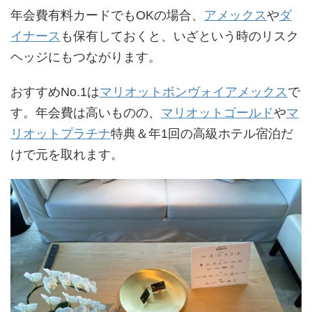
年会費有料カードでもOKの場合、
アメックス
や
ダ
イナース
も保有しておくと、いざという時のリスク
ヘッジにもつながります。
おすすめNo.1は
マリオットボンヴォイアメックス
で
す。年会費は高いものの、
マリオットゴールド
や
マ
リオットプラチナ
特典＆年1回の高級ホテル宿泊だ
けで元を取れます。