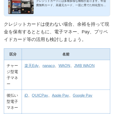
クレジットカードには多種多様な種類があります。年会
網羅！一枚を厳選
費無料カード、高還元カード、一芸に秀でた特化型カー
ド、航空系カード...
クレジットカードは使わない場合、余裕を持って現
金を保有するとともに、電子マネー、Pay、プリペ
イドカード等の活用も検討しましょう。
区分
名前
チャー
楽天Edy
、
nanaco
、
WAON
、
JMB WAON
ジ型電
子マネ
ー
後払い
iD
、
QUICPay
、
Apple Pay
、
Google Pay
型電子
マネー