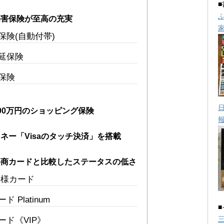
傷害保険が至高の充実
保険(自動付帯)
延保険
保険
00万円のショッピング保険
ネー「Visaのタッチ決済」を搭載
外商カードと比較したステータスの低さ
意様カード
 Platinum
ード《VIP》