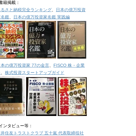
■書籍掲載：
ふるさと納税完全ランキング
、
日本の億万投資
家名鑑
、
日本の億万投資家名鑑 実践編
日本の億万投資家 77の金言
、
FISCO 株・企業
報
、
株式投資スタートアップガイド
■インタビュー等：
三井住友トラストクラブ 五十嵐 代表取締役社