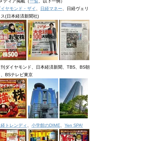
■メディア掲載（
一覧
、以下一例）
ダイヤモンド・ザイ
、
日経マネー
、日経ヴェリ
タス(日本経済新聞社)
週刊ダイヤモンド、日本経済新聞、TBS、BS朝
日、BSテレビ東京
日経トレンディ
、
小学館のDIME
、
Yen SPA!