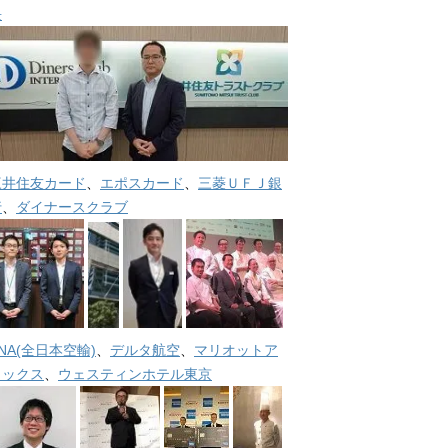
長
三井住友カード
、
エポスカード
、
三菱ＵＦＪ銀
行
、
ダイナースクラブ
NA(全日本空輸)
、
デルタ航空
、
マリオットア
メックス
、
ウェスティンホテル東京