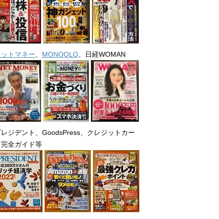
ネットマネー
、
MONOQLO
、日経WOMAN
レジデント、GoodsPress、クレジットカー
ド完全ガイド等