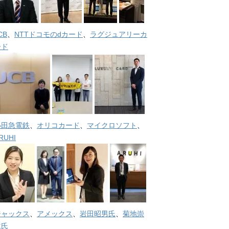
CB
、
NTTドコモのdカード
、
ラグジュアリーカ
ード
小田急電鉄
、
オリコカード
、
マイクロソフト
、
RUHI
ジャックス
、
アメックス
、
岩田昭男氏
、
菊地崇
仁氏