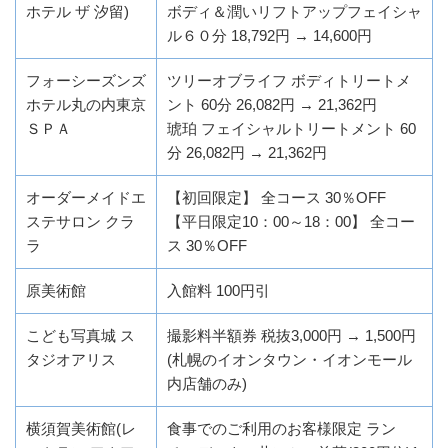
ホテル ザ 汐留)
ボディ＆潤いリフトアップフェイシャ
ル６０分 18,792円 → 14,600円
フォーシーズンズ
ツリーオブライフ ボディトリートメ
ホテル丸の内東京
ント 60分 26,082円 → 21,362円
ＳＰＡ
琥珀 フェイシャルトリートメント 60
分 26,082円 → 21,362円
オーダーメイドエ
【初回限定】 全コース 30％OFF
ステサロン クラ
【平日限定10：00～18：00】 全コー
ラ
ス 30％OFF
原美術館
入館料 100円引
こども写真城 ス
撮影料半額券 税抜3,000円 → 1,500円
タジオアリス
(札幌のイオンタウン・イオンモール
内店舗のみ)
横須賀美術館(レ
食事でのご利用のお客様限定 ラン