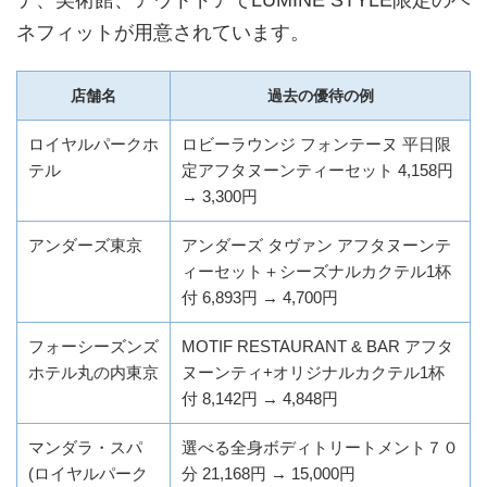
テ、美術館、アウトドアでLUMINE STYLE限定のベ
ネフィットが用意されています。
店舗名
過去の優待の例
ロイヤルパークホ
ロビーラウンジ フォンテーヌ 平日限
テル
定アフタヌーンティーセット 4,158円
→ 3,300円
アンダーズ東京
アンダーズ タヴァン アフタヌーンテ
ィーセット＋シーズナルカクテル1杯
付 6,893円 → 4,700円
フォーシーズンズ
MOTIF RESTAURANT & BAR アフタ
ホテル丸の内東京
ヌーンティ+オリジナルカクテル1杯
付 8,142円 → 4,848円
マンダラ・スパ
選べる全身ボディトリートメント７０
(ロイヤルパーク
分 21,168円 → 15,000円