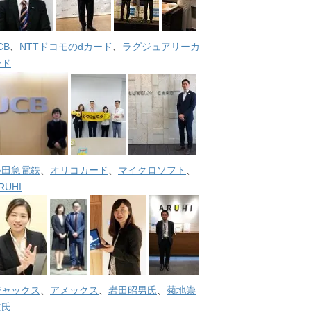
CB
、
NTTドコモのdカード
、
ラグジュアリーカ
ード
小田急電鉄
、
オリコカード
、
マイクロソフト
、
RUHI
ジャックス
、
アメックス
、
岩田昭男氏
、
菊地崇
仁氏