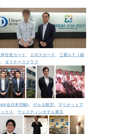
長
三井住友カード
、
エポスカード
、
三菱ＵＦＪ銀
行
、
ダイナースクラブ
NA(全日本空輸)
、
デルタ航空
、
マリオットア
メックス
、
ウェスティンホテル東京