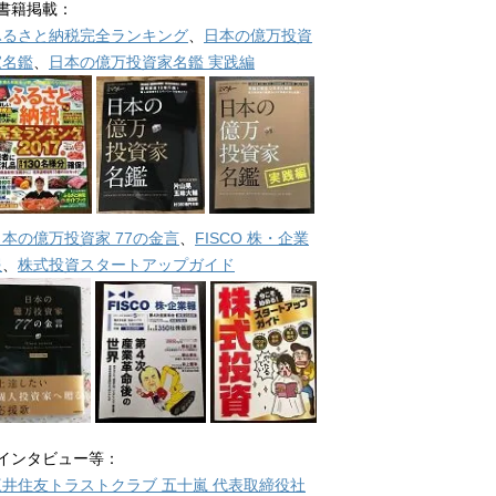
■書籍掲載：
ふるさと納税完全ランキング
、
日本の億万投資
家名鑑
、
日本の億万投資家名鑑 実践編
日本の億万投資家 77の金言
、
FISCO 株・企業
報
、
株式投資スタートアップガイド
■インタビュー等：
三井住友トラストクラブ 五十嵐 代表取締役社