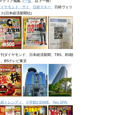
■メディア掲載（
一覧
、以下一例）
ダイヤモンド・ザイ
、
日経マネー
、日経ヴェリ
タス(日本経済新聞社)
週刊ダイヤモンド、日本経済新聞、TBS、BS朝
日、BSテレビ東京
日経トレンディ
、
小学館のDIME
、
Yen SPA!