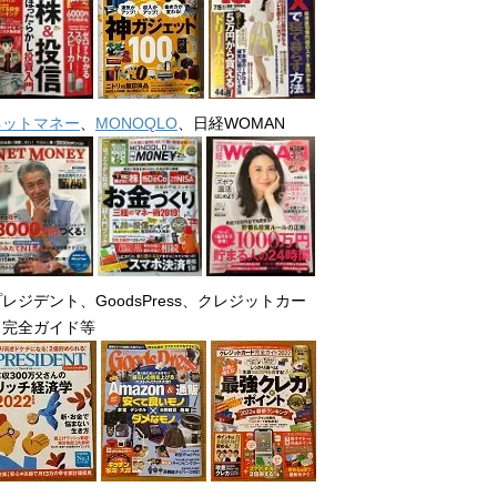
ネットマネー
、
MONOQLO
、日経WOMAN
レジデント、GoodsPress、クレジットカー
ド完全ガイド等