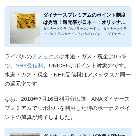
ダイナースプレミアムのポイント制度
は秀逸！還元率が日本一！オリジナル
ダイナースクラブのブラックカードは「ダイナースクラ
の交換商品も
ブ プレミアムカード」という名前です。「ダイナースプ
レミアム」と略さ...
ライバルの
アメックス
は水道・ガス・税金は0.5％
で、
NHK受信料
、UNICEFはポイント対象外です。
水道・ガス・税金・NHK受信料はアメックスと同一
の還元率です。
なお、2018年7月16日利用分以降、ANAダイナース
プレミアムでリボ払いを利用した時のボーナスポイ
ントの加算が終了しました。