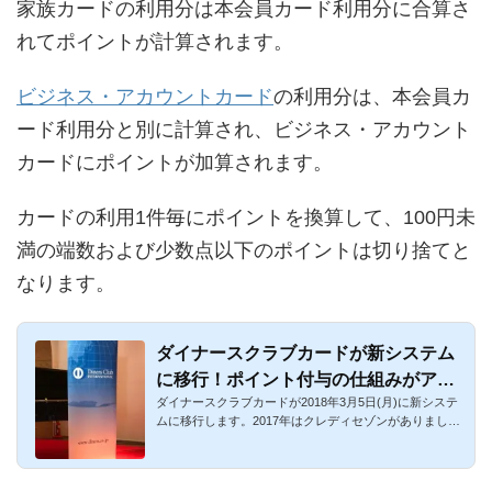
家族カードの利用分は本会員カード利用分に合算さ
れてポイントが計算されます。
ビジネス・アカウントカード
の利用分は、本会員カ
ード利用分と別に計算され、ビジネス・アカウント
カードにポイントが加算されます。
カードの利用1件毎にポイントを換算して、100円未
満の端数および少数点以下のポイントは切り捨てと
なります。
ダイナースクラブカードが新システム
に移行！ポイント付与の仕組みがアメ
ダイナースクラブカードが2018年3月5日(月)に新システ
ックスと同一に！リボ払いの手数料が
ムに移行します。2017年はクレディセゾンがありました
月利計算に
が、今回はダイナ...