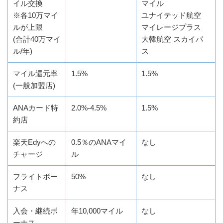
イル交換
マイル
※各10万マイ
ユナイテッド航空
ルが上限
マイレージプラス
(合計40万マイ
大韓航空 スカイパ
ル/年)
ス
マイル還元率
1.5%
1.5%
(一般加盟店)
ANAカード特
2.0%-4.5%
1.5%
約店
楽天Edyへの
0.5％のANAマイ
なし
チャージ
ル
フライトボー
50%
なし
ナス
入会・継続ボ
年10,000マイル
なし
ーナス