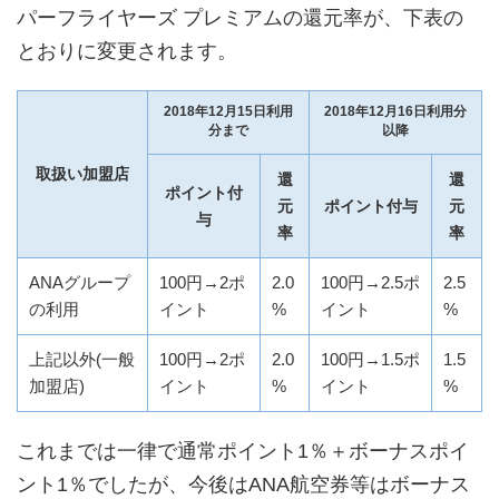
パーフライヤーズ プレミアムの還元率が、下表の
とおりに変更されます。
2018年12月15日利用
2018年12月16日利用分
分まで
以降
取扱い加盟店
還
還
ポイント付
元
ポイント付与
元
与
率
率
ANAグループ
100円→2ポ
2.0
100円→2.5ポ
2.5
の利用
イント
%
イント
%
上記以外(一般
100円→2ポ
2.0
100円→1.5ポ
1.5
加盟店)
イント
%
イント
%
これまでは一律で通常ポイント1％＋ボーナスポイ
ント1％でしたが、今後はANA航空券等はボーナス