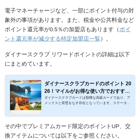
電子マネーチャージなど、一部にポイント付与の対
象外の事項があります。また、税金や公共料金など
ポイント還元率が0.5％の加盟店もあります（
ポイ
ント還元率が減少する特定加盟店一覧
）。
ダイナースクラブ リワードポイントの詳細は以下
にまとめています。
ダイナースクラブカードのポイント 20
26！マイルがお得な使い方でおすすめ
ダイナースクラブカードは類稀な高級カードであり、ア
交換先
メックスと双璧をなす存在となっています。ステータス
カードとなると、...
その中でプレミアムカード限定のポイントUP、交
換アイテムについては以下をご参照ください。