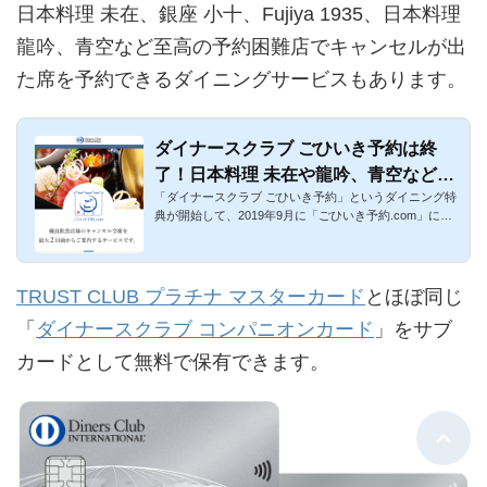
日本料理 未在、銀座 小十、Fujiya 1935、日本料理
龍吟、青空など至高の予約困難店でキャンセルが出
た席を予約できるダイニングサービスもあります。
ダイナースクラブ ごひいき予約は終
了！日本料理 未在や龍吟、青空など至
「ダイナースクラブ ごひいき予約」というダイニング特
高の名店を予約可能
典が開始して、2019年9月に「ごひいき予約.com」にリ
ニューアルしまし...
TRUST CLUB プラチナ マスターカード
とほぼ同じ
「
ダイナースクラブ コンパニオンカード
」をサブ
カードとして無料で保有できます。