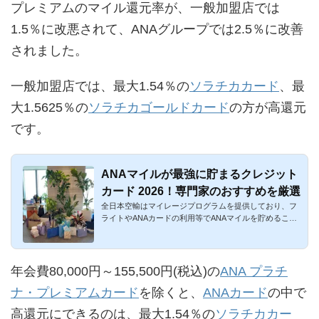
プレミアムのマイル還元率が、一般加盟店では
1.5％に改悪されて、ANAグループでは2.5％に改善
されました。
一般加盟店では、最大1.54％の
ソラチカカード
、最
大1.5625％の
ソラチカゴールドカード
の方が高還元
です。
ANAマイルが最強に貯まるクレジット
カード 2026！専門家のおすすめを厳選
全日本空輸はマイレージプログラムを提供しており、フ
ライトやANAカードの利用等でANAマイルを貯めること
が可能です。ANAマイ...
年会費80,000円～155,500円(税込)の
ANA プラチ
ナ・プレミアムカード
を除くと、
ANAカード
の中で
高還元にできるのは、最大1.54％の
ソラチカカー