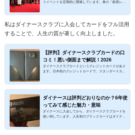
うイベントを定期的に開催しています。春の「銀座レス
限定特典あり！
トランウィーク」...
私はダイナースクラブに入会してカードをフル活用
することで、人生の質が著しく向上しました。
【評判】ダイナースクラブカードの口
コミ！悪い側面まで解説！2026
ダイナースクラブカードというクレジットカードがあり
ます。日本初のクレジットカードで、スタンダードカー
ドの年会費が29,70...
ダイナースは評判どおりなのか？6年使
ってみて感じた魅力・意味
ダイナースに入会してから、ダイナースクラブカードを
使い倒しています。人生初のブラックカードはダイナー
スプレミアムでし...