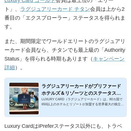
Luxury Card ゴールド
会員は最上位の「エリー
ト」、
ラグジュアリーカード チタン
会員は上から2
番目の「エクスプローラー」ステータスを得られま
す。
また、期間限定でワールドエリートのラグジュアリ
ーカード会員なら、チタンでも最上級の「Authority
Status」を得られる時期もあります（
キャンペーン
詳細
）。
ラグジュアリーカードがプリファード
ホテルズ＆リゾーツとのステータスマ
LUXURY CARD（ラグジュアリーカード）は、80カ国で
ッチ！クラブラウンジ利用可能なホテ
650以上のホテルとリゾートが加盟する世界最大の独立系
ルも
ホテルブランド「プ...
Luxury CardはiPreferステータス以外にも、トラベ