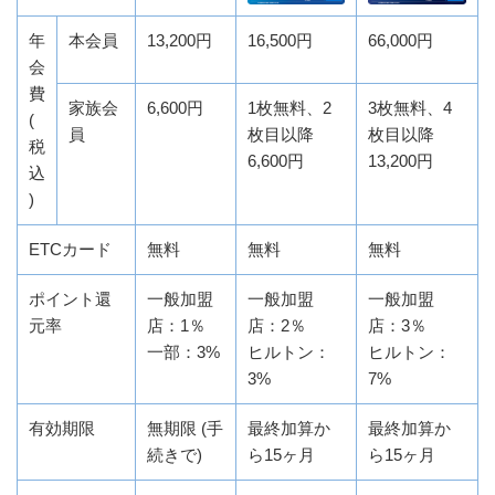
年
本会員
13,200円
16,500円
66,000円
会
費
家族会
6,600円
1枚無料、2
3枚無料、4
(
員
枚目以降
枚目以降
税
6,600円
13,200円
込
)
ETCカード
無料
無料
無料
ポイント還
一般加盟
一般加盟
一般加盟
元率
店：1％
店：2％
店：3％
一部：3%
ヒルトン：
ヒルトン：
3%
7%
有効期限
無期限 (手
最終加算か
最終加算か
続きで)
ら15ヶ月
ら15ヶ月