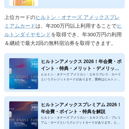
トンゴールドを...
上位カードの
ヒルトン・オナーズ アメックスプレ
ミアムカード
は、年200万円以上利用することで
ヒ
ルトンダイヤモンド
を取得でき、年300万円の利用
＆継続で最大2回の無料宿泊券を取得できます。
ヒルトンアメックス 2026！年会費・ポ
イント・特典・メリット・デメリット
ヒルトン・オナーズ アメリカン・エキスプレス・カード
まとめ
というクレジットカードがあります。愛称はヒルトンア
メックスであり、...
ヒルトンアメックスプレミアム 2026！
年会費・ポイント・特典を解説
ヒルトン・オナーズ アメリカン・エキスプレス・プレミ
アム・カードというクレジットカードがあります。ヒル
トンと提携してア...