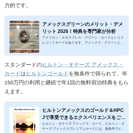
力的です。
アメックスグリーンのメリット・デメ
リット 2026！特典を専門家が分析
アメリカン・エキスプレス・グリーン・カードというク
レジットカードがあります。アメックス・グリーンと呼
ばれています。グ...
スタンダードの
ヒルトン・オナーズ アメックス・
カード
は
ヒルトンゴールド
を無条件で得られて、年
150万円の利用と継続で年1回の無料宿泊特典をもら
えます。
ヒルトンアメックスのゴールド＆HPC
Jで享受できるエクスペリエンスをご紹
ヒルトン・オナーズ アメックス・カード、ヒルトン・オ
介
ナーズ アメックスプレミアムカードには、無条件でヒル