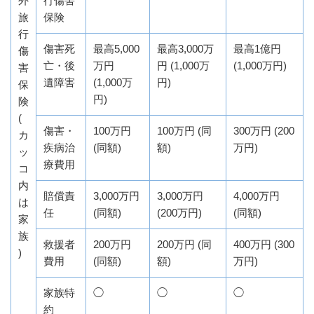
外
行傷害
旅
保険
行
傷害死
最高5,000
最高3,000万
最高1億円
傷
亡・後
万円
円 (1,000万
(1,000万円)
害
遺障害
(1,000万
円)
保
円)
険
(
傷害・
100万円
100万円 (同
300万円 (200
カ
疾病治
(同額)
額)
万円)
ッ
療費用
コ
内
賠償責
3,000万円
3,000万円
4,000万円
は
任
(同額)
(200万円)
(同額)
家
族
救援者
200万円
200万円 (同
400万円 (300
)
費用
(同額)
額)
万円)
家族特
◯
◯
◯
約