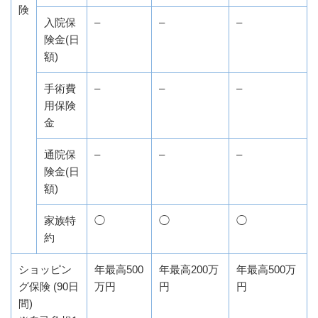
険
入院保
–
–
–
険金(日
額)
手術費
–
–
–
用保険
金
通院保
–
–
–
険金(日
額)
家族特
◯
◯
◯
約
ショッピン
年最高500
年最高200万
年最高500万
グ保険 (90日
万円
円
円
間)