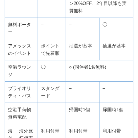
ン20%OFF、2年目以降も実
質無料
無料ポータ
–
–
◯
ー
アメックス
ポイント
抽選が基本
抽選が基本
のイベント
で先着順
空港ラウン
◯
○ (同伴者1名無料)
ジ
プライオリ
スタンダ
–
–
ティ・パス
ード
空港手荷物
–
帰国時1個
帰国時1個
無料宅配
海
海外旅
利用付帯
利用付帯
利用付帯