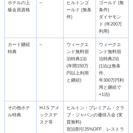
ホテルの上
–
ヒルトンゴ
ゴールド (無
級会員資格
ールド (無条
条件)
件)
ダイヤモン
ド (年200万
利用)
カード継続
–
ウィークエ
ウィークエ
特典
ンド無料宿
ンド無料宿
泊特典1泊
泊特典2泊
(年間150万
(1泊は無条
円以上利用
件、
と継続)
年300万円利
用と継続で
+1泊)
その他ホテ
H.I.S アメ
ヒルトン・プレミアム・クラ
ル特典
ックスデ
ブ・ジャパンの優待入会 (実
スク等
質無料)
宿泊割引25%OFF、レストラ