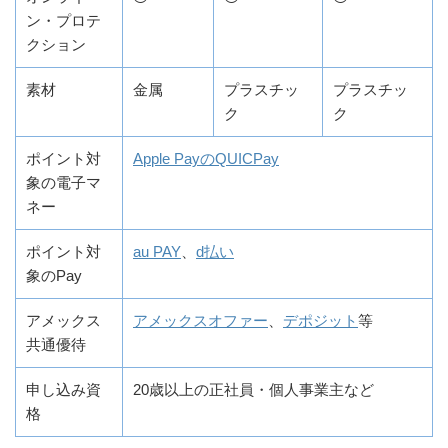
ン・プロテ
クション
素材
金属
プラスチッ
プラスチッ
ク
ク
ポイント対
Apple PayのQUICPay
象の電子マ
ネー
ポイント対
au PAY
、
d払い
象のPay
アメックス
アメックスオファー
、
デポジット
等
共通優待
申し込み資
20歳以上の正社員・個人事業主など
格