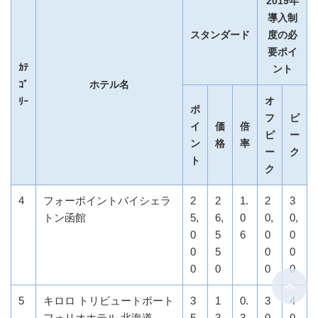
2019年
導入制
スタンダード
度の必
要ポイ
ｶﾃ
ント
ｺﾞ
ホテル名
オ
ﾘｰ
ポ
フ
ピ
イ
価
倍
ピ
ー
ン
格
率
ー
ク
ト
ク
4
フォーポイントバイシェラ
2
2
1.
2
3
トン函館
5,
6,
0
0,
0,
0
5
6
0
0
0
5
0
0
0
0
0
0
5
キロロ トリビュートポート
3
1
0.
3
4
フォリオホテル 北海道
5,
3,
3
0,
0,