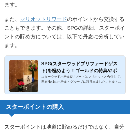
ます。
また、
マリオットリワード
のポイントから交換する
こともできます。その他、SPGの詳細、スターポイ
ントの貯め方については、以下で丹念に分析してい
ます。
SPG(スターウッドプリファードゲス
ト)を極めよう！ゴールドの特典やポイ
スターウッドホテル&リゾートはマリオットと合併して、
ントを徹底解説
世界No.1のホテル・グループに躍り出ました。ヒルトン
を突き放して...
スターポイントの購入
スターポイントは地道に貯めるだけではなく、自分