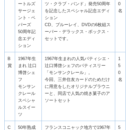
ートルズ
ツ・クラブ・バンド」発売50周年
0
サージェ
を記念したスペシャル記念エディ
名
ント・ペ
ション
パーズ
CD、ブルーレイ、DVDの6枚組ス
50周年記
ーパー・デラックス・ボックス・
念エディ
セットです。
ション
B
1967年生
1967年生まれの人気パティシエ・
1
賞
まれ 辻口
辻口博啓シェフのパティスリー
5
博啓シェ
「モンサンクレール」。
0
フ
今回、三井住友カードのためだけ
名
モンサン
に用意をしたオリジナルブラウニ
クレール
ーと、同店で人気の焼き菓子のア
スペシャ
ソートセット
ルスイー
ツ
C
50年熟成
フランスコニャック地方で1967年
5