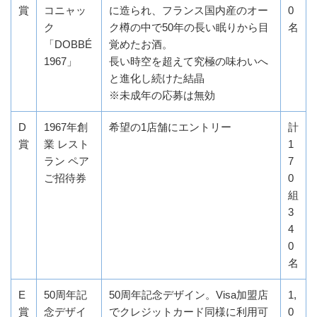
賞
コニャッ
に造られ、フランス国内産のオー
0
ク
ク樽の中で50年の長い眠りから目
名
「DOBBÉ
覚めたお酒。
1967」
長い時空を超えて究極の味わいへ
と進化し続けた結晶
※未成年の応募は無効
D
1967年創
希望の1店舗にエントリー
計
賞
業 レスト
1
ラン ペア
7
ご招待券
0
組
3
4
0
名
E
50周年記
50周年記念デザイン。Visa加盟店
1,
賞
念デザイ
でクレジットカード同様に利用可
0