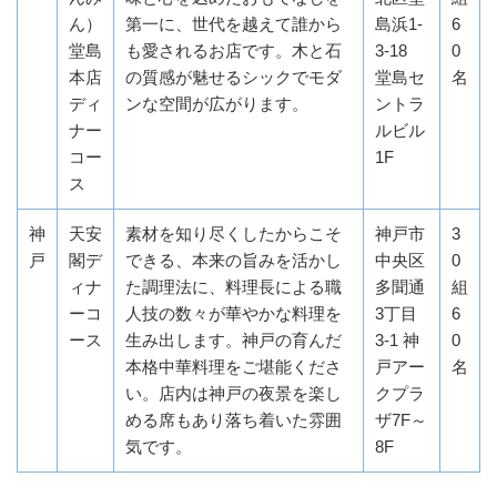
ん）
第一に、世代を越えて誰から
島浜1-
6
堂島
も愛されるお店です。木と石
3-18
0
本店
の質感が魅せるシックでモダ
堂島セ
名
ディ
ンな空間が広がります。
ントラ
ナー
ルビル
コー
1F
ス
神
天安
素材を知り尽くしたからこそ
神戸市
3
戸
閣デ
できる、本来の旨みを活かし
中央区
0
ィナ
た調理法に、料理長による職
多聞通
組
ーコ
人技の数々が華やかな料理を
3丁目
6
ース
生み出します。神戸の育んだ
3-1 神
0
本格中華料理をご堪能くださ
戸アー
名
い。店内は神戸の夜景を楽し
クプラ
める席もあり落ち着いた雰囲
ザ7F～
気です。
8F