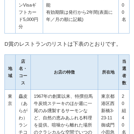
ンVisaギ
能
0
フトカー
有効期限は発行から2年間(表面に
0
ド5,000円
年／月の順に記載)
名
分
D賞のレストランのリストは下表のとおりです。
店
当
地
名・
選
お店の特徴
所在地
域
コー
者
ス
数
東
麤皮
1967年の創業以来、特撰但馬
東京都
2
京
（あ
牛炭焼ステーキのほか週に一
港区西
0
らが
尾のみ燻製するサーモンな
新橋3-
組
わ）
ど、自然の恵みあふれる料理
23-11
4
ラン
を提供。喧噪から離れた場所
御成門
0
チコ
のクラシカルな空間でいつの
小田急
名