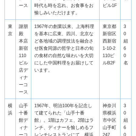
ース
時代も時を忘れ、お食事をお
ビル1F
愉しみいただけます。
東
謝朋
1967年の創業以来、上海料理
東京都
3
京
殿
を基本に広東、四川、北京な
新宿区
0
本店
ど各地域の調理技法を融合さ
西新宿
組
新宿
せ医食同源の哲学と日本の旬
1-10-2
6
110
の食材の自然な味わいを大切
110ビ
0
ビル
にした中国料理をお届けして
ルB2F
名
店デ
います。
ィナ
ーコ
ース
横
山手
1967年、明治100年を記念し
神奈川
3
浜
十番
て建てられた「山手十番
県横浜
0
館デ
館」。1階はカフェ、2階はラ
市中区
組
ィナ
ンチ、ディナーを愉しめるフ
山手町
6
ーコ
レンチレストランにて、横浜
247
0