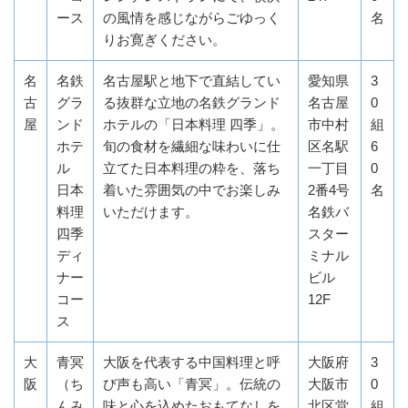
ース
の風情を感じながらごゆっく
名
りお寛ぎください。
名
名鉄
名古屋駅と地下で直結してい
愛知県
3
古
グラ
る抜群な立地の名鉄グランド
名古屋
0
屋
ンド
ホテルの「日本料理 四季」。
市中村
組
ホテ
旬の食材を繊細な味わいに仕
区名駅
6
ル
立てた日本料理の粋を、落ち
一丁目
0
日本
着いた雰囲気の中でお楽しみ
2番4号
名
料理
いただけます。
名鉄バ
四季
スター
ディ
ミナル
ナー
ビル
コー
12F
ス
大
青冥
大阪を代表する中国料理と呼
大阪府
3
阪
（ち
び声も高い「青冥」。伝統の
大阪市
0
んみ
味と心を込めたおもてなしを
北区堂
組