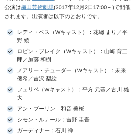
公演は
梅田芸術劇場
(2017年12月2日17:00～)で開催
されます。出演者は以下のとおりです。
レディ・ベス（Wキャスト）：花總 まり／平
野 綾
ロビン・ブレイク（Wキャスト）：山崎 育三
郎／加藤 和樹
メアリー・チューダー（Wキャスト）：未来
優希／吉沢 梨絵
フェリペ（Wキャスト）：平方 元基／古川 雄
大
アン・ブーリン：和音 美桜
シモン・ルナール：吉野 圭吾
ガーディナー：石川 禅