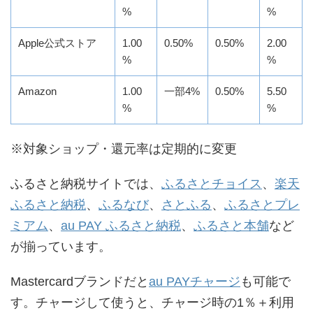
%
%
Apple公式ストア
1.00
0.50%
0.50%
2.00
%
%
Amazon
1.00
一部4%
0.50%
5.50
%
%
※対象ショップ・還元率は定期的に変更
ふるさと納税サイトでは、
ふるさとチョイス
、
楽天
ふるさと納税
、
ふるなび
、
さとふる
、
ふるさとプレ
ミアム
、
au PAY ふるさと納税
、
ふるさと本舗
など
が揃っています。
Mastercardブランドだと
au PAYチャージ
も可能で
す。チャージして使うと、チャージ時の1％＋利用