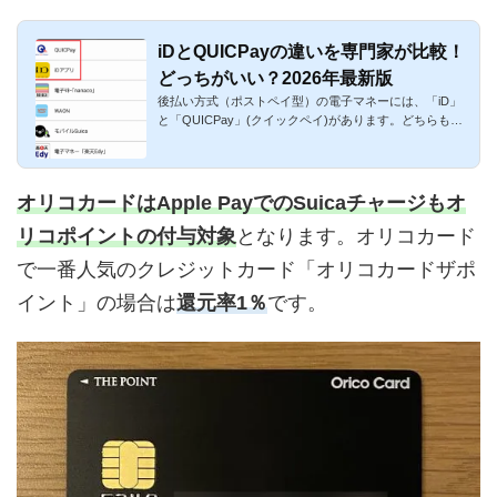
iDとQUICPayの違いを専門家が比較！
どっちがいい？2026年最新版
後払い方式（ポストペイ型）の電子マネーには、「iD」
と「QUICPay」(クイックペイ)があります。どちらも使
い勝手が良好であり...
オリコカードはApple PayでのSuicaチャージもオ
リコポイントの付与対象
となります。オリコカード
で一番人気のクレジットカード「オリコカードザポ
イント」の場合は
還元率1％
です。