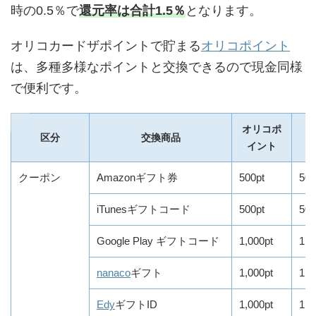
時の0.5％で
還元率は合計1.5％
となります。
オリコカードザポイントで貯まる
オリコポイント
は、多種多様なポイントと交換できるので現金同様
で便利です。
オリコポ
区分
交換商品
イント
クーポン
Amazonギフト券
500pt
50
iTunesギフトコード
500pt
50
Google Play ギフトコード
1,000pt
1,
nanaco
ギフト
1,000pt
1,
Edy
ギフトID
1,000pt
1,