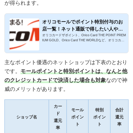
が得られます。
オリコモールでポイント特別付与のお
店一覧！ネット通販で得したい人やオ
オリコカードザポイント、Orico Card THE POINT PREM
リコカードのユーザー必見！
IUM GOLD、Orico Card THE WORLDなど、オリコカー
ドは人気の高還元クレジ...
主なポイント優遇のネットショップは下表のとおり
です。
モールポイントと特別ポイントは、なんと他
のクレジットカードで決済した場合も対象
なので神
威のメリットがあります。
カー
モール
特別
合計
ド
ショップ名
ポイン
ポイン
還元
還元
ト
ト
率
率