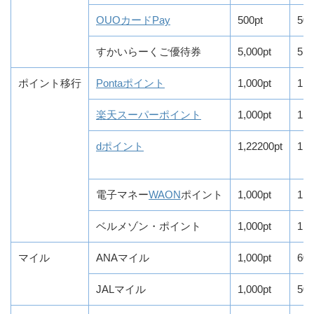
OUOカードPay
500pt
50
すかいらーくご優待券
5,000pt
5,
ポイント移行
Pontaポイント
1,000pt
1,0
楽天スーパーポイント
1,000pt
1,0
dポイント
1,22200pt
1,0
電子マネー
WAON
ポイント
1,000pt
1,0
ベルメゾン・ポイント
1,000pt
1,0
マイル
ANAマイル
1,000pt
60
JALマイル
1,000pt
50