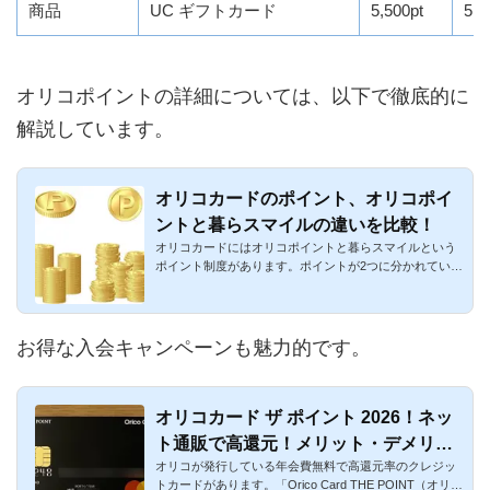
商品
UC ギフトカード
5,500pt
5,
オリコポイントの詳細については、以下で徹底的に
解説しています。
オリコカードのポイント、オリコポイ
ントと暮らスマイルの違いを比較！
オリコカードにはオリコポイントと暮らスマイルという
ポイント制度があります。ポイントが2つに分かれてい
て、やや把握に時間...
お得な入会キャンペーンも魅力的です。
オリコカード ザ ポイント 2026！ネッ
ト通販で高還元！メリット・デメリッ
オリコが発行している年会費無料で高還元率のクレジッ
トまとめ
トカードがあります。「Orico Card THE POINT（オリコ