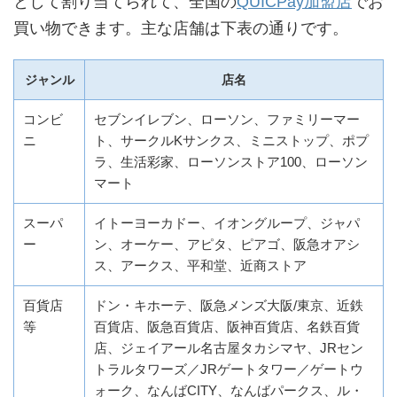
として割り当てられて、全国の
QUICPay加盟店
でお
買い物できます。主な店舗は下表の通りです。
ジャンル
店名
コンビ
セブンイレブン、ローソン、ファミリーマー
ニ
ト、サークルKサンクス、ミニストップ、ポプ
ラ、生活彩家、ローソンストア100、ローソン
マート
スーパ
イトーヨーカドー、イオングループ、ジャパ
ー
ン、オーケー、アピタ、ピアゴ、阪急オアシ
ス、アークス、平和堂、近商ストア
百貨店
ドン・キホーテ、阪急メンズ大阪/東京、近鉄
等
百貨店、阪急百貨店、阪神百貨店、名鉄百貨
店、ジェイアール名古屋タカシマヤ、JRセン
トラルタワーズ／JRゲートタワー／ゲートウ
ォーク、なんばCITY、なんばパークス、ル・