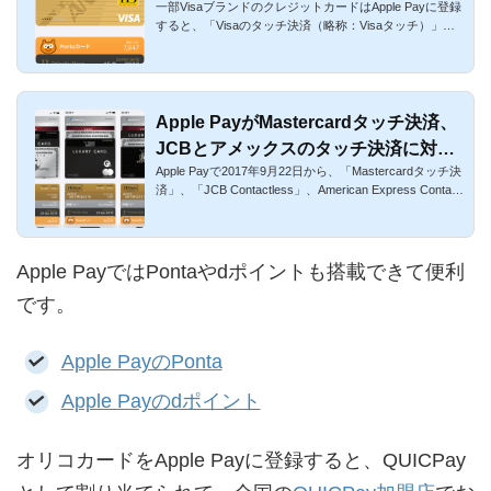
一部VisaブランドのクレジットカードはApple Payに登録
トを解説
すると、「Visaのタッチ決済（略称：Visaタッチ）」を
利用できます。Vi...
Apple PayがMastercardタッチ決済、
JCBとアメックスのタッチ決済に対
Apple Payで2017年9月22日から、「Mastercardタッチ決
応！日本と海外で使える店を解説
済」、「JCB Contactless」、American Express Contactl
ess(旧・Express...
Apple PayではPontaやdポイントも搭載できて便利
です。
Apple PayのPonta
Apple Payのdポイント
オリコカードをApple Payに登録すると、QUICPay