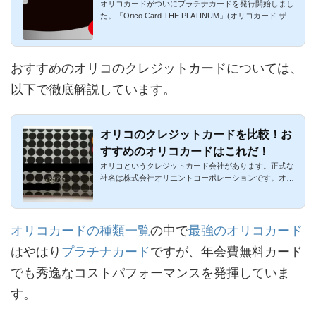
オリコカードがついにプラチナカードを発行開始しまし
プラチナカード
た。「Orico Card THE PLATINUM」(オリコカード ザ プ
ラチナ)という名前...
おすすめのオリコのクレジットカードについては、
以下で徹底解説しています。
オリコのクレジットカードを比較！お
すすめのオリコカードはこれだ！
オリコというクレジットカード会社があります。正式な
社名は株式会社オリエントコーポレーションです。オリ
コのクレジットカ...
オリコカードの種類一覧
の中で
最強のオリコカード
はやはり
プラチナカード
ですが、年会費無料カード
でも秀逸なコストパフォーマンスを発揮していま
す。