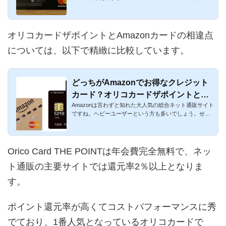
カード ザ ポイン...
オリコカードザポイントとAmazonカードの相違点
については、以下で精緻に比較しています。
どっちがAmazonでお得なクレジット
カード？オリコカードザポイントとAm
Amazonは言わずと知れた大人気の総合ネット通販サイト
azonカードの違いを比較！
ですね。ヘビーユーザーという方も多いでしょう。せっ
かくAmazonでお買...
Orico Card THE POINTは年会費完全無料で、ネッ
ト通販の主要サイトでは還元率2％以上となりま
す。
ポイント還元率が高くてコストパフォーマンスに秀
でており、1番人気となっているオリコカードで