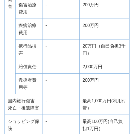
傷害治療
-
200万円
害
費用
疾病治療
-
200万円
費用
携行品損
-
20万円（自己負担3千
害
円）
賠償責任
-
2,000万円
救援者費
-
200万円
用等
国内旅行傷害
-
最高1,000万円(利用付
死亡・後遺障害
帯）
ショッピング保
-
最高100万円(自己負
険
担1万円）