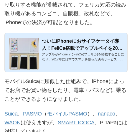
り取りする機能が搭載されて、フェリカ対応の読み
取り機があるコンビニ、自販機、改札などで、
iPhoneでの決済が可能となりました。
ついにiPhoneにおサイフケータイ導
入！FeliCa搭載でアップルペイを2016
アップルがiPhone 7にFeliCa(フェリカ)を搭載することに
年10月から開始
なり、2017年に日本でスマホを使った決済サービス「ア
ップルペイ」を...
モバイルSuicaに類似した仕組みで、iPhoneによっ
てお店でお買い物をしたり、電車・バスなどに乗る
ことができるようになりました。
Suica
、
PASMO
（
モバイルPASMO
）、
nanaco
、
WAON
は使えますが、
SMART ICOCA
、PiTaPaには
対応していません。