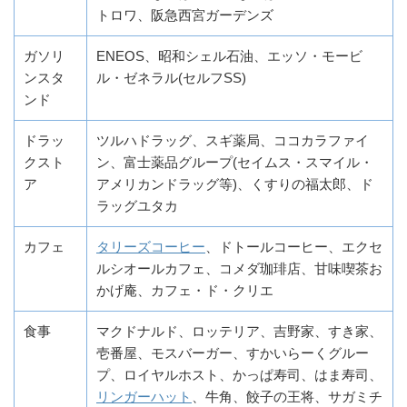
トロワ、阪急西宮ガーデンズ
ガソリ
ENEOS、昭和シェル石油、エッソ・モービ
ンスタ
ル・ゼネラル(セルフSS)
ンド
ドラッ
ツルハドラッグ、スギ薬局、ココカラファイ
クスト
ン、富士薬品グループ(セイムス・スマイル・
ア
アメリカンドラッグ等)、くすりの福太郎、ド
ラッグユタカ
カフェ
タリーズコーヒー
、ドトールコーヒー、エクセ
ルシオールカフェ、コメダ珈琲店、甘味喫茶お
かげ庵、カフェ・ド・クリエ
食事
マクドナルド、ロッテリア、吉野家、すき家、
壱番屋、モスバーガー、すかいらーくグルー
プ、ロイヤルホスト、かっぱ寿司、はま寿司、
リンガーハット
、牛角、餃子の王将、サガミチ