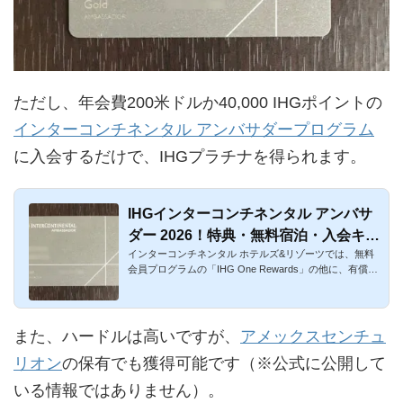
ただし、年会費200米ドルか40,000 IHGポイントの
インターコンチネンタル アンバサダープログラム
に入会するだけで、IHGプラチナを得られます。
IHGインターコンチネンタル アンバサ
ダー 2026！特典・無料宿泊・入会キャ
インターコンチネンタル ホテルズ&リゾーツでは、無料
ンペーンを解説
会員プログラムの「IHG One Rewards」の他に、有償で
の会員制度「イ...
また、ハードルは高いですが、
アメックスセンチュ
リオン
の保有でも獲得可能です（※公式に公開して
いる情報ではありません）。