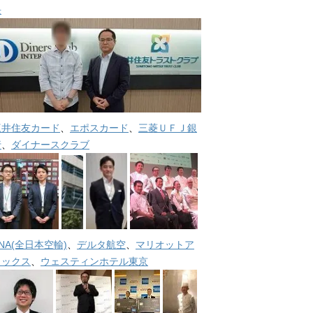
長
三井住友カード
、
エポスカード
、
三菱ＵＦＪ銀
行
、
ダイナースクラブ
NA(全日本空輸)
、
デルタ航空
、
マリオットア
メックス
、
ウェスティンホテル東京