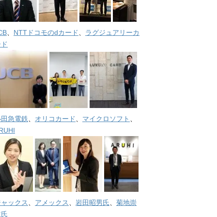
CB
、
NTTドコモのdカード
、
ラグジュアリーカ
ード
小田急電鉄
、
オリコカード
、
マイクロソフト
、
RUHI
ジャックス
、
アメックス
、
岩田昭男氏
、
菊地崇
仁氏