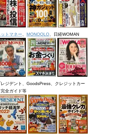
ネットマネー
、
MONOQLO
、日経WOMAN
レジデント、GoodsPress、クレジットカー
ド完全ガイド等