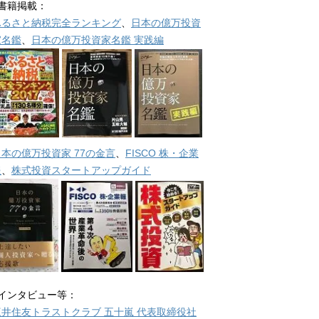
■書籍掲載：
ふるさと納税完全ランキング
、
日本の億万投資
家名鑑
、
日本の億万投資家名鑑 実践編
日本の億万投資家 77の金言
、
FISCO 株・企業
報
、
株式投資スタートアップガイド
■インタビュー等：
三井住友トラストクラブ 五十嵐 代表取締役社