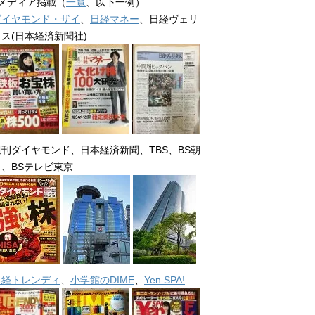
■メディア掲載（
一覧
、以下一例）
ダイヤモンド・ザイ
、
日経マネー
、日経ヴェリ
タス(日本経済新聞社)
週刊ダイヤモンド、日本経済新聞、TBS、BS朝
日、BSテレビ東京
日経トレンディ
、
小学館のDIME
、
Yen SPA!