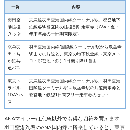
一例
内容
羽田空
京急線羽田空港国内線ターミナル駅、都営地下
港往復
鉄線各駅相互間の往復割引乗車券（GW・夏・
きっぷ
年末年始の一部期間限定）
京急羽
羽田空港国内線/国際線ターミナル駅から泉岳寺
田・ち
駅までの片道と、東京の地下鉄全線（東京メト
か鉄共
ロ・都営地下鉄）1日乗り降り自由
通パス
東京ト
京急線羽田空港国内線ターミナル駅・羽田空港
ラベル
国際線ターミナル駅～泉岳寺駅の片道乗車券と
1DAYパ
都営地下鉄線1日間フリー乗車券のセット
ス
ANAマイラーは京急以外でも得な切符を買えます。
羽田空港到着のANA国内線に搭乗していると、東京