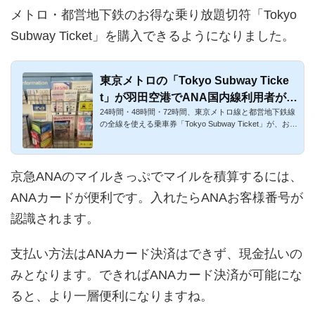
メトロ・都営地下鉄のお得な乗り放題切符「Tokyo
Subway Ticket」を購入できるようになりました。
東京メトロの「Tokyo Subway Ticke
t」が羽田空港でANA国内線利用者が買
24時間・48時間・72時間、東京メトロ線と都営地下鉄線
えるように！
の全線を使える乗車券「Tokyo Subway Ticket」が、お手
軽に買えるように...
京急ANAのマイルきっぷでマイルを積算するには、
ANAカードが便利です。入れたらANAお客様番号が
認識されます。
支払い方法はANAカード決済はできず、現金払いの
みとなります。できればANAカード決済が可能にな
ると、より一層便利になりますね。