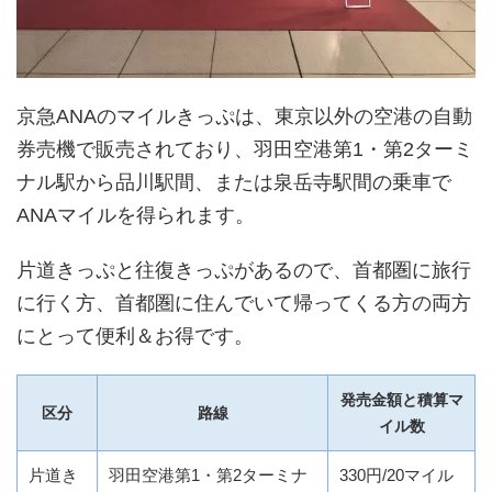
京急ANAのマイルきっぷは、東京以外の空港の自動
券売機で販売されており、羽田空港第1・第2ターミ
ナル駅から品川駅間、または泉岳寺駅間の乗車で
ANAマイルを得られます。
片道きっぷと往復きっぷがあるので、首都圏に旅行
に行く方、首都圏に住んでいて帰ってくる方の両方
にとって便利＆お得です。
発売金額と積算マ
区分
路線
イル数
片道き
羽田空港第1・第2ターミナ
330円/20マイル