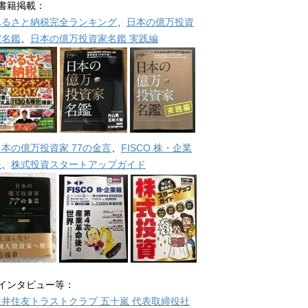
■書籍掲載：
ふるさと納税完全ランキング
、
日本の億万投資
家名鑑
、
日本の億万投資家名鑑 実践編
日本の億万投資家 77の金言
、
FISCO 株・企業
報
、
株式投資スタートアップガイド
■インタビュー等：
三井住友トラストクラブ 五十嵐 代表取締役社