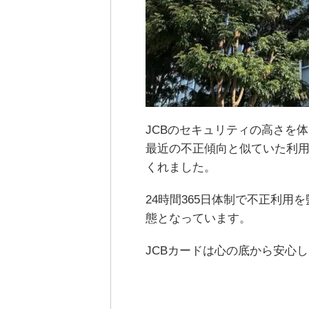
JCBのセキュリティの高さを
最近の不正傾向と似ていた利
くれました。
24時間365日体制で不正利
態となっています。
JCBカードは心の底から安心