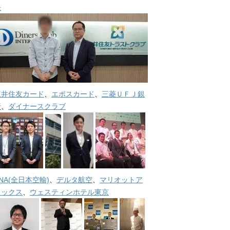
長
三井住友カード
、
エポスカード
、
三菱ＵＦＪ銀
行
、
ダイナースクラブ
NA(全日本空輸)
、
デルタ航空
、
マリオットア
メックス
、
ウェスティンホテル東京