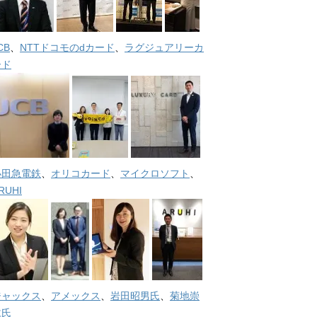
CB
、
NTTドコモのdカード
、
ラグジュアリーカ
ード
小田急電鉄
、
オリコカード
、
マイクロソフト
、
RUHI
ジャックス
、
アメックス
、
岩田昭男氏
、
菊地崇
仁氏