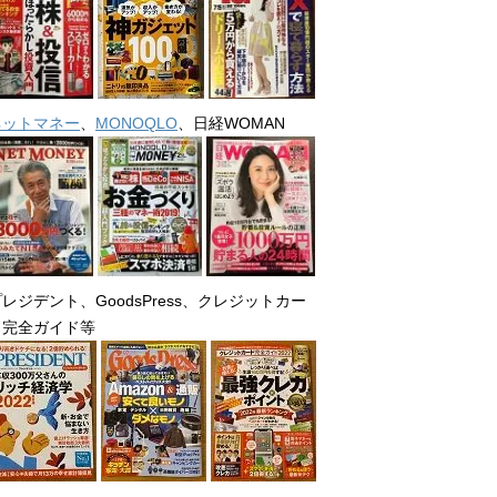
ネットマネー
、
MONOQLO
、日経WOMAN
レジデント、GoodsPress、クレジットカー
ド完全ガイド等