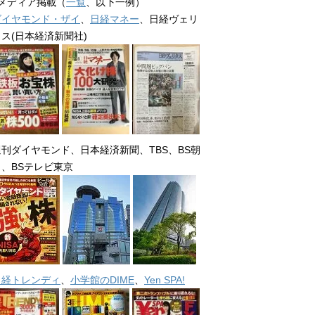
■メディア掲載（
一覧
、以下一例）
ダイヤモンド・ザイ
、
日経マネー
、日経ヴェリ
タス(日本経済新聞社)
週刊ダイヤモンド、日本経済新聞、TBS、BS朝
日、BSテレビ東京
日経トレンディ
、
小学館のDIME
、
Yen SPA!