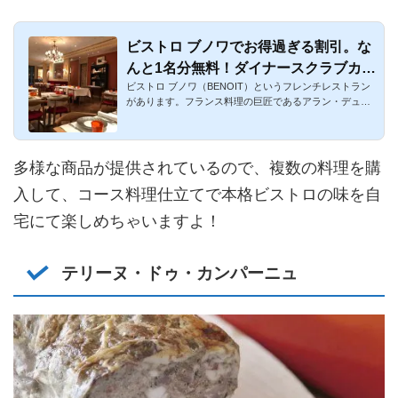
ビストロ ブノワでお得過ぎる割引。な
んと1名分無料！ダイナースクラブカー
ビストロ ブノワ（BENOIT）というフレンチレストラン
ドの特典
があります。フランス料理の巨匠であるアラン・デュカ
ス氏のグループ店舗...
多様な商品が提供されているので、複数の料理を購
入して、コース料理仕立てで本格ビストロの味を自
宅にて楽しめちゃいますよ！
テリーヌ・ドゥ・カンパーニュ