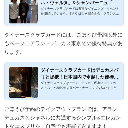
ル・ヴェルヌ」&シャンパーニュ「ベ
ダイナースクラブカードは豊富なダイニング・イベント
ル エポック」に参加！卓越したダイニ
を開催しています。すきやばし次郎会食会、フランス大
ングイベント！
使館やイタリア大...
ダイナースクラブカードには、ごほうび予約以外に
もベージュアラン・デュカス東京での優待特典があ
ります。
ダイナースクラブカードはデュカスパ
リと提携！日本国内で卓越した優待特
ダイナースクラブはアラン・デュカス氏率いるデュカ
典が存在！
ス・パリと2010年よりパートナーシップを結びました。
アラン・デュカス氏...
ごほうび予約のテイクアウトプランでは、アラン・
デュカスとシャネルに共通するシンプル&エレガン
トなエスプリを、自宅でも堪能できますよ！