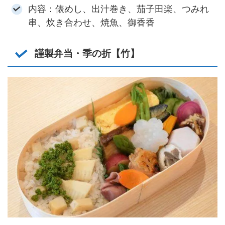
内容：俵めし、出汁巻き、茄子田楽、つみれ
串、炊き合わせ、焼魚、御香香
謹製弁当・季の折【竹】