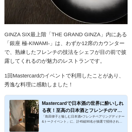
GINZA SIX最上階「THE GRAND GINZA」内にある
「銀座 極-KIWAMI-」は、わずか12席のカウンター
で、熟練したフレンチの技法をシェフが目の前で披
露してくれるのが魅力のレストランです。
1回Mastercardのイベントで利用したことがあり、
秀逸な料理に感動しました！
Mastercardで日本酒の世界に酔いしれ
る夜！至高の日本酒とフレンチのマリ
「島田律子と愉しむ日本酒×フレンチペアリングディナー
アージュを堪能！
&トークイベント」に、計45組90名が抽選で招待される
イベントをMas...