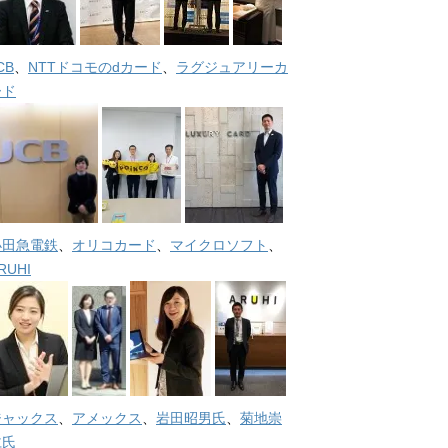
CB
、
NTTドコモのdカード
、
ラグジュアリーカ
ード
小田急電鉄
、
オリコカード
、
マイクロソフト
、
RUHI
ジャックス
、
アメックス
、
岩田昭男氏
、
菊地崇
仁氏