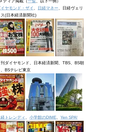
■メディア掲載（
一覧
、以下一例）
ダイヤモンド・ザイ
、
日経マネー
、日経ヴェリ
タス(日本経済新聞社)
週刊ダイヤモンド、日本経済新聞、TBS、BS朝
日、BSテレビ東京
日経トレンディ
、
小学館のDIME
、
Yen SPA!