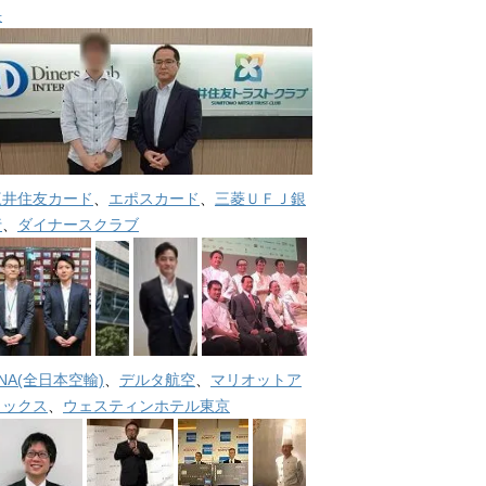
長
三井住友カード
、
エポスカード
、
三菱ＵＦＪ銀
行
、
ダイナースクラブ
NA(全日本空輸)
、
デルタ航空
、
マリオットア
メックス
、
ウェスティンホテル東京