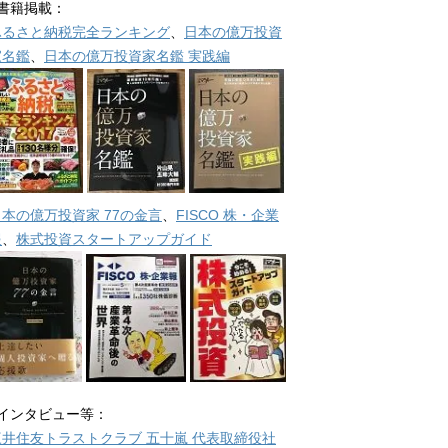
■書籍掲載：
ふるさと納税完全ランキング
、
日本の億万投資
家名鑑
、
日本の億万投資家名鑑 実践編
日本の億万投資家 77の金言
、
FISCO 株・企業
報
、
株式投資スタートアップガイド
■インタビュー等：
三井住友トラストクラブ 五十嵐 代表取締役社