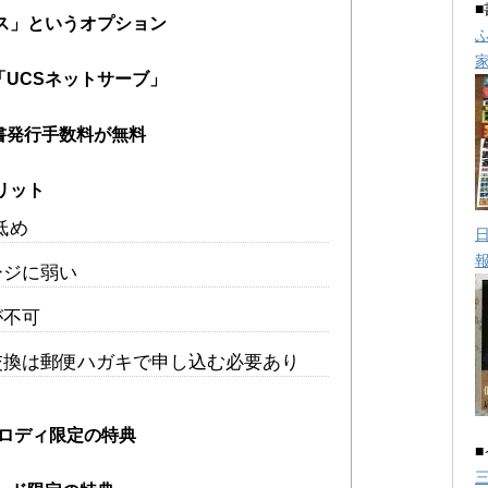
ス」というオプション
UCSネットサーブ」
書発行手数料が無料
リット
低め
ージに弱い
が不可
交換は郵便ハガキで申し込む必要あり
メロディ限定の特典