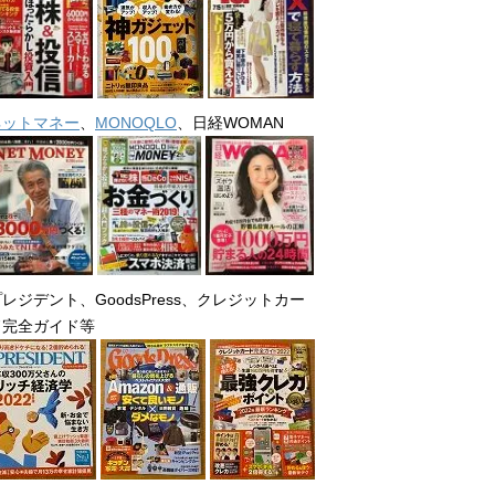
ネットマネー
、
MONOQLO
、日経WOMAN
レジデント、GoodsPress、クレジットカー
ド完全ガイド等