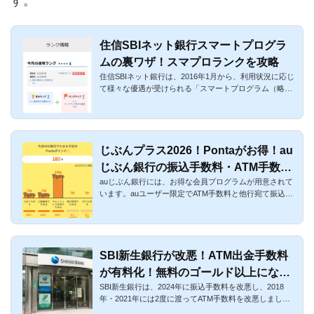
す。
住信SBIネット銀行スマートプログラ
ムの裏ワザ！スマプロランクを攻略
住信SBIネット銀行は、2016年1月から、利用状況に応じ
て様々な優遇が受けられる「スマートプログラム（略称
スマプロ）」が開...
じぶんプラス2026！Pontaがお得！au
じぶん銀行の振込手数料・ATM手数料
auじぶん銀行には、お得な会員プログラムが用意されて
の無料方法
います。auユーザー限定でATM手数料と他行宛て振込手
数料が無料になる「...
SBI新生銀行が改悪！ATM出金手数料
が有料化！無料のゴールド以上になる
SBI新生銀行は、2024年に振込手数料を改悪し、2018
方法と代わりを徹底解説
年・2021年には2度に渡ってATM手数料を改悪しまし
た。2018年10月7日(日)か...