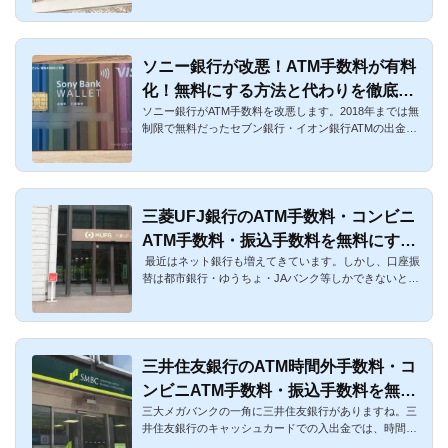
ソニー銀行が改悪！ATM手数料が有料
化！無料にする方法と代わりを徹底解
ソニー銀行がATM手数料を改悪します。2018年までは無
説
制限で無料だったセブン銀行・イオン銀行ATMの出金手
数料が、2019年1月か...
三菱UFJ銀行のATM手数料・コンビニ
ATM手数料・振込手数料を無料にする
最近はネット銀行も増えてきています。しかし、口座振
方法まとめ
替は都市銀行・ゆうちょ・JAバンク等しかできないとい
うケースが依然と...
三井住友銀行のATM時間外手数料・コ
ンビニATM手数料・振込手数料を無料
三大メガバンクの一角に三井住友銀行がありますね。三
にする方法まとめ
井住友銀行のキャッシュカードでの入出金では、時間外
のATM手数料、提携...