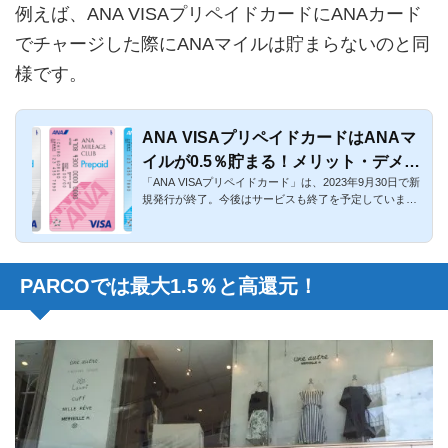
例えば、ANA VISAプリペイドカードにANAカード
でチャージした際にANAマイルは貯まらないのと同
様です。
ANA VISAプリペイドカードはANAマ
イルが0.5％貯まる！メリット・デメリ
「ANA VISAプリペイドカード」は、2023年9月30日で新
ットまとめ
規発行が終了。今後はサービスも終了を予定していま
す。ANAマイレージク...
PARCOでは最大1.5％と高還元！