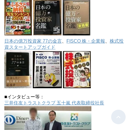
日本の億万投資家 77の金言
、
FISCO 株・企業報
、
株式投
資スタートアップガイド
■インタビュー等：
三井住友トラストクラブ 五十嵐 代表取締役社長