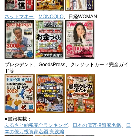
ネットマネー
、
MONOQLO
、日経WOMAN
プレジデント、GoodsPress、クレジットカード完全ガイ
ド等
■書籍掲載：
ふるさと納税完全ランキング
、
日本の億万投資家名鑑
、
日
本の億万投資家名鑑 実践編