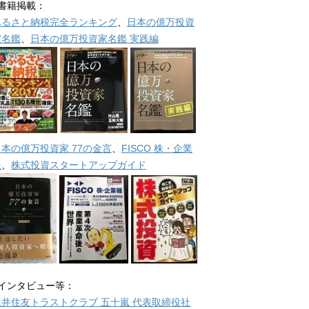
■書籍掲載：
ふるさと納税完全ランキング
、
日本の億万投資
家名鑑
、
日本の億万投資家名鑑 実践編
日本の億万投資家 77の金言
、
FISCO 株・企業
報
、
株式投資スタートアップガイド
■インタビュー等：
三井住友トラストクラブ 五十嵐 代表取締役社