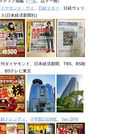
■メディア掲載（
一覧
、以下一例）
ダイヤモンド・ザイ
、
日経マネー
、日経ヴェリ
タス(日本経済新聞社)
週刊ダイヤモンド、日本経済新聞、TBS、BS朝
日、BSテレビ東京
日経トレンディ
、
小学館のDIME
、
Yen SPA!