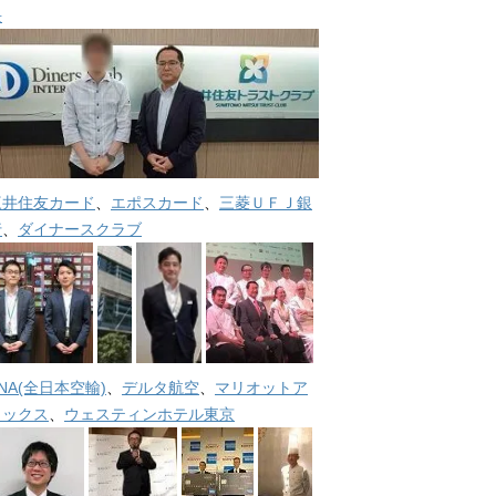
長
三井住友カード
、
エポスカード
、
三菱ＵＦＪ銀
行
、
ダイナースクラブ
NA(全日本空輸)
、
デルタ航空
、
マリオットア
メックス
、
ウェスティンホテル東京