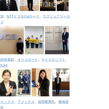
CB
、
NTTドコモのdカード
、
ラグジュアリーカ
ード
小田急電鉄
、
オリコカード
、
マイクロソフト
、
RUHI
ジャックス
、
アメックス
、
岩田昭男氏
、
菊地崇
仁氏