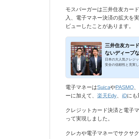
モスバーガーは三井住友カー
入、電子マネー決済の拡大を
ビューしたことがあります。
三井住友カー
ないディープ
日本の大人気クレジッ
安全の信頼性と充実し
電子マネーは
Suica
や
PASMO
、
ーに加えて、
楽天Edy
、
iD
にも
クレジットカード決済と電子
って実現しました。
クレカや電子マネーでサクサ