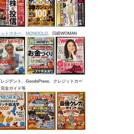
ネットマネー
、
MONOQLO
、日経WOMAN
レジデント、GoodsPress、クレジットカー
ド完全ガイド等