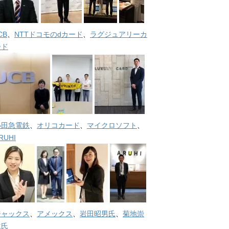
CB
、
NTTドコモのdカード
、
ラグジュアリーカ
ード
小田急電鉄
、
オリコカード
、
マイクロソフト
、
RUHI
ジャックス
、
アメックス
、
岩田昭男氏
、
菊地崇
仁氏