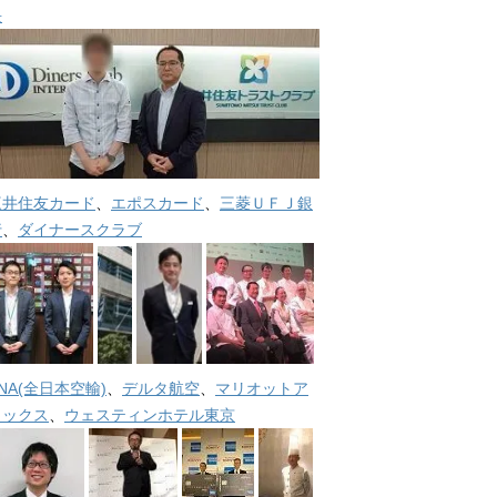
長
三井住友カード
、
エポスカード
、
三菱ＵＦＪ銀
行
、
ダイナースクラブ
NA(全日本空輸)
、
デルタ航空
、
マリオットア
メックス
、
ウェスティンホテル東京