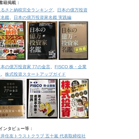
■書籍掲載：
ふるさと納税完全ランキング
、
日本の億万投資
家名鑑
、
日本の億万投資家名鑑 実践編
日本の億万投資家 77の金言
、
FISCO 株・企業
報
、
株式投資スタートアップガイド
■インタビュー等：
三井住友トラストクラブ 五十嵐 代表取締役社