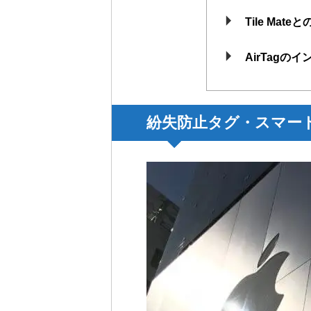
Tile Mat
AirTag
紛失防止タグ・スマー