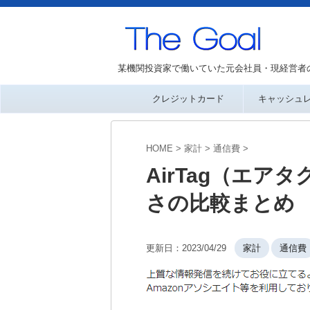
某機関投資家で働いていた元会社員・現経営者
クレジットカード
キャッシュ
HOME
>
家計
>
通信費
>
AirTag（エ
さの比較まとめ
更新日：
2023/04/29
家計
通信費