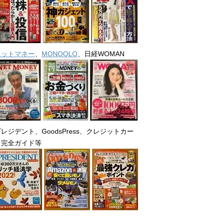
ネットマネー
、
MONOQLO
、日経WOMAN
レジデント、GoodsPress、クレジットカー
ド完全ガイド等