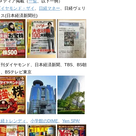
■メディア掲載（
一覧
、以下一例）
ダイヤモンド・ザイ
、
日経マネー
、日経ヴェリ
タス(日本経済新聞社)
週刊ダイヤモンド、日本経済新聞、TBS、BS朝
日、BSテレビ東京
日経トレンディ
、
小学館のDIME
、
Yen SPA!