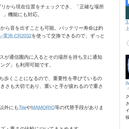
）」アプリから現在位置をチェックでき、「正確な場所
ding）」機能にも対応。
ーから音を出すことも可能。バッテリー寿命は約
電池 CR2032
を使って交換できるので、ずっと
cデバイスが通信圏内に入るとその場所を持ち主に通知
キング」も利用可能です。
に持ち歩くことになるので、重要性を帯びているの
A
大きさも大切であり、重いと手が疲れるので重さ
g以外にも
Tile
や
MAMORIO
等の代替手段がありま
イズ・重さの比較についてまとめます。