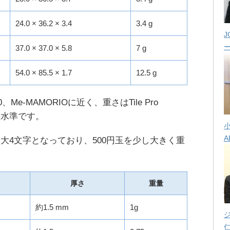
24.0 × 36.2 × 3.4
3.4 g
J
37.0 × 37.0 × 5.8
7 g
54.0 × 85.5 × 1.7
12.5 g
020、Me-MAMORIOに近く、重さはTile Pro
近い水準です。
A
大4文字となっており、500円玉を少し大きく重
厚さ
重量
約1.5 mm
1g