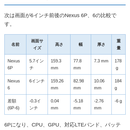
次は画面が6インチ前後のNexus 6P、6の比較で
す。
画面サ
重
名前
高さ
幅
厚さ
イズ
量
Nexus
5.7イン
159.3
77.8
7.3 mm
178
6P
チ
mm
mm
g
Nexus
6インチ
159.26
82.98
10.06
184
6
mm
mm
mm
g
差額
-0.3イ
0.04
-5.18
-2.76
-6 g
(6P-6)
ンチ
mm
mm
mm
6Pになり、CPU、GPU、対応LTEバンド、バッテ