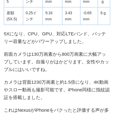
5
ンチ
mm
mm
mm
g
差額
0.25イ
9.16
3.43
-0.69
6 g
(5X-5)
ンチ
mm
mm
mm
5Xになり、CPU、GPU、対応LTEバンド、バッテ
リー容量などがパワーアップしました。
前面カメラは130万画素から800万画素に大幅アッ
プしています。自撮りがはかどります。女性やカッ
プルにはいいですね。
カメラは背面1230万画素と約1.5倍になり、4K動画
やスロー動画も撮影可能です。iPhone同様に指紋認
証を搭載しました。
これはNexusがiPhoneをパクったと評価する声が多