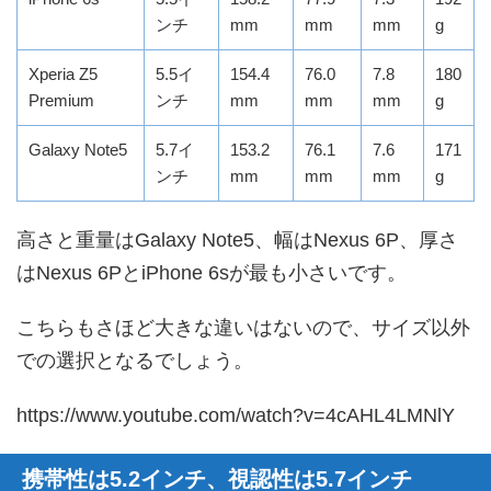
ンチ
mm
mm
mm
g
Xperia Z5
5.5イ
154.4
76.0
7.8
180
Premium
ンチ
mm
mm
mm
g
Galaxy Note5
5.7イ
153.2
76.1
7.6
171
ンチ
mm
mm
mm
g
高さと重量はGalaxy Note5、幅はNexus 6P、厚さ
はNexus 6PとiPhone 6sが最も小さいです。
こちらもさほど大きな違いはないので、サイズ以外
での選択となるでしょう。
https://www.youtube.com/watch?v=4cAHL4LMNlY
携帯性は5.2インチ、視認性は5.7インチ