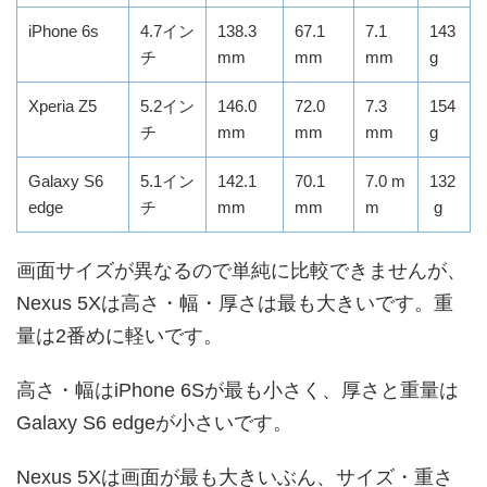
iPhone 6s
4.7イン
138.3
67.1
7.1
143
チ
mm
mm
mm
g
Xperia Z5
5.2イン
146.0
72.0
7.3
154
チ
mm
mm
mm
g
Galaxy S6
5.1イン
142.1
70.1
7.0 m
132
edge
チ
mm
mm
m
g
画面サイズが異なるので単純に比較できませんが、
Nexus 5Xは高さ・幅・厚さは最も大きいです。重
量は2番めに軽いです。
高さ・幅はiPhone 6Sが最も小さく、厚さと重量は
Galaxy S6 edgeが小さいです。
Nexus 5Xは画面が最も大きいぶん、サイズ・重さ