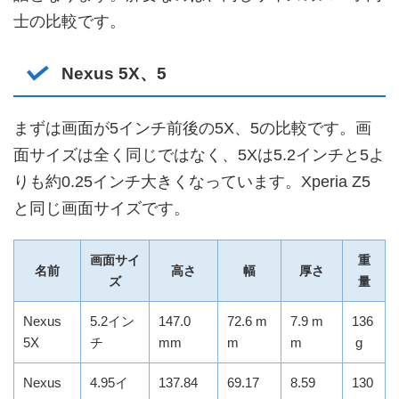
士の比較です。
Nexus 5X、5
まずは画面が5インチ前後の5X、5の比較です。画
面サイズは全く同じではなく、5Xは5.2インチと5よ
りも約0.25インチ大きくなっています。Xperia Z5
と同じ画面サイズです。
画面サイ
重
名前
高さ
幅
厚さ
ズ
量
Nexus
5.2イン
147.0
72.6 m
7.9 m
136
5X
チ
mm
m
m
g
Nexus
4.95イ
137.84
69.17
8.59
130