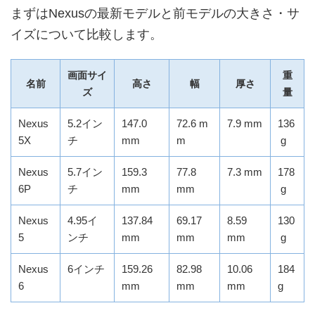
まずはNexusの最新モデルと前モデルの大きさ・サ
イズについて比較します。
画面サイ
重
名前
高さ
幅
厚さ
ズ
量
Nexus
5.2イン
147.0
72.6 m
7.9 mm
136
5X
チ
mm
m
g
Nexus
5.7イン
159.3
77.8
7.3 mm
178
6P
チ
mm
mm
g
Nexus
4.95イ
137.84
69.17
8.59
130
5
ンチ
mm
mm
mm
g
Nexus
6インチ
159.26
82.98
10.06
184
6
mm
mm
mm
g