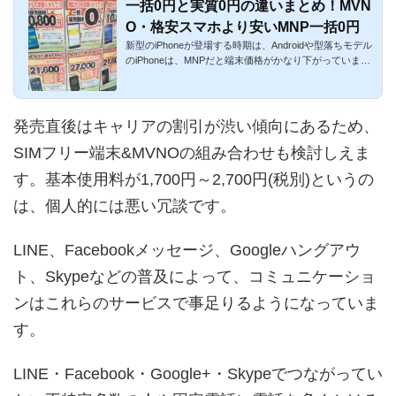
一括0円と実質0円の違いまとめ！MVN
O・格安スマホより安いMNP一括0円
新型のiPhoneが登場する時期は、Androidや型落ちモデル
のiPhoneは、MNPだと端末価格がかなり下がっていま
す。ケータイの一括0...
発売直後はキャリアの割引が渋い傾向にあるため、
SIMフリー端末&MVNOの組み合わせも検討しえま
す。基本使用料が1,700円～2,700円(税別)というの
は、個人的には悪い冗談です。
LINE、Facebookメッセージ、Googleハングアウ
ト、Skypeなどの普及によって、コミュニケーショ
ンはこれらのサービスで事足りるようになっていま
す。
LINE・Facebook・Google+・Skypeでつながってい