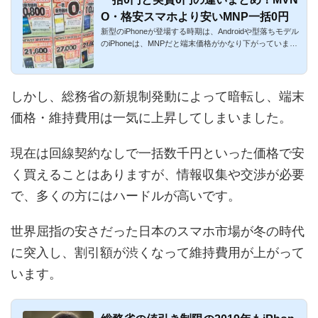
O・格安スマホより安いMNP一括0円
新型のiPhoneが登場する時期は、Androidや型落ちモデル
のiPhoneは、MNPだと端末価格がかなり下がっていま
す。ケータイの一括0...
しかし、総務省の新規制発動によって暗転し、端末
価格・維持費用は一気に上昇してしまいました。
現在は回線契約なしで一括数千円といった価格で安
く買えることはありますが、情報収集や交渉が必要
で、多くの方にはハードルが高いです。
世界屈指の安さだった日本のスマホ市場が冬の時代
に突入し、割引額が渋くなって維持費用が上がって
います。