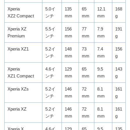
Xperia
5.0イ
135
65
12.1
168
XZ2 Compact
ンチ
mm
mm
mm
g
Xperia XZ
5.5イ
156
77
7.9
191
Premium
ンチ
mm
mm
mm
g
Xperia XZ1
5.2イ
148
73
7.4
156
ンチ
mm
mm
mm
g
Xperia
4.6イ
129
65
9.5
143
XZ1 Compact
ンチ
mm
mm
mm
g
Xperia XZs
5.2イ
146
72
8.1
161
ンチ
mm
mm
mm
g
Xperia XZ
5.2イ
146
72
8.1
161
ンチ
mm
mm
mm
g
Xperia X
4.6イ
129
65
9.5
135