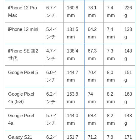
iPhone 12 Pro
6.7イ
160.8
78.1
7.4
226
Max
ンチ
mm
mm
mm
g
iPhone 12 mini
5.4イ
131.5
64.2
7.4
133
ンチ
mm
mm
mm
g
iPhone SE 第2
4.7イ
138.4
67.3
7.3
148
世代
ンチ
mm
mm
mm
g
Google Pixel 5
6.0イ
144.7
70.4
8.0
151
ンチ
mm
mm
mm
g
Google Pixel
6.2イ
153.9
74
8.2
168
4a (5G)
ンチ
mm
mm
mm
g
Google Pixel
5.7イ
144.0
69.4
8.2
143
4a
ンチ
mm
mm
mm
g
Galaxy S21
6.2イ
151.7
71.2
7.9
171