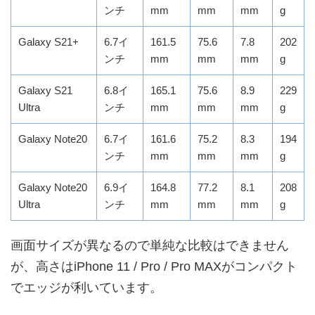
ンチ
mm
mm
mm
g
Galaxy S21+
6.7イ
161.5
75.6
7.8
202
ンチ
mm
mm
mm
g
Galaxy S21
6.8イ
165.1
75.6
8.9
229
Ultra
ンチ
mm
mm
mm
g
Galaxy Note20
6.7イ
161.6
75.2
8.3
194
ンチ
mm
mm
mm
g
Galaxy Note20
6.9イ
164.8
77.2
8.1
208
Ultra
ンチ
mm
mm
mm
g
画面サイズが異なるので単純な比較はできません
が、高さはiPhone 11 / Pro / Pro MAXがコンパクト
でエッジが利いています。