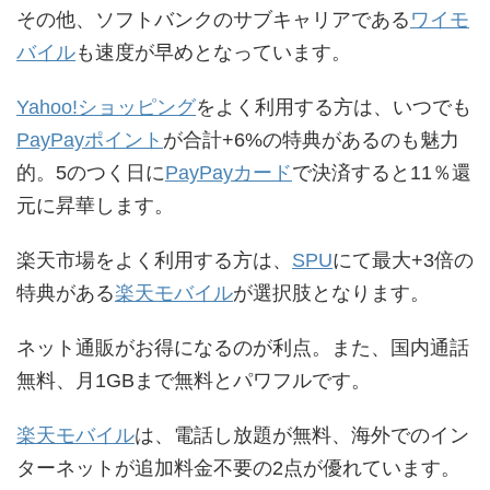
その他、ソフトバンクのサブキャリアである
ワイモ
バイル
も速度が早めとなっています。
Yahoo!ショッピング
をよく利用する方は、いつでも
PayPayポイント
が合計+6%の特典があるのも魅力
的。5のつく日に
PayPayカード
で決済すると11％還
元に昇華します。
楽天市場をよく利用する方は、
SPU
にて最大+3倍の
特典がある
楽天モバイル
が選択肢となります。
ネット通販がお得になるのが利点。また、国内通話
無料、月1GBまで無料とパワフルです。
楽天モバイル
は、電話し放題が無料、海外でのイン
ターネットが追加料金不要の2点が優れています。