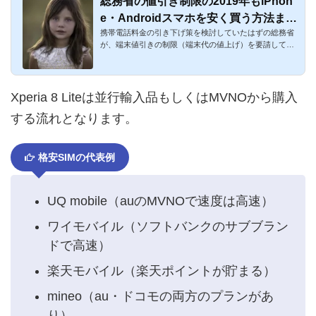
総務省の値引き制限の2019年もiPhon
e・Androidスマホを安く買う方法まと
携帯電話料金の引き下げ策を検討していたはずの総務省
め
が、端末値引きの制限（端末代の値上げ）を要請して、
ドコモ・au・ソフ...
Xperia 8 Liteは並行輸入品もしくはMVNOから購入
する流れとなります。
格安SIMの代表例
UQ mobile（auのMVNOで速度は高速）
ワイモバイル（ソフトバンクのサブブラン
ドで高速）
楽天モバイル（楽天ポイントが貯まる）
mineo（au・ドコモの両方のプランがあ
り）