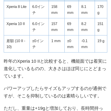
Xperia 8 Lite
6.0イン
158
69
8.1
170
チ
mm
mm
mm
g
Xperia 10 II
6.0イン
157
69
8.2
151
チ
mm
mm
mm
g
差額 (10 II -
±0イン
1 mm
±0
-0.1
19 g
10)
チ
mm
mm
昨年のXperia 10 IIと比較すると、機能面では着実に
進化しているものの、大きさはほぼ同じにとどまっ
ています。
パワーアップしたらサイズもアップするのが通例で
すが、そこを抑制しているのは素晴らしいです。
ただし、重量は+19gと増加しており、長時間持っ