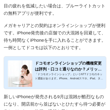
目の疲れを低減したい場合は、ブルーライトカット
の無料アプリが便利です。
メガキャリアとの契約はオンラインショップが便利
です。iPhone発売後の店舗での大混雑を回避して、
待ち時間なくiPhoneを手に入れることができます。
一例としてドコモは以下のとおりです。
ドコモオンラインショップの機種変更
は評判・口コミ通りなのか？メリッ
「ドコモオンラインショップ」というNTTドコモのネッ
ト・デメリットを徹底解説
ト通販があります。iPhone、Androidスマホ、iPad、タブ
レットを24時間い...
新しいiPhoneが発売される9月は混雑が酷烈なもの
になり、開店前から並ばないとひたすら待つ必要が