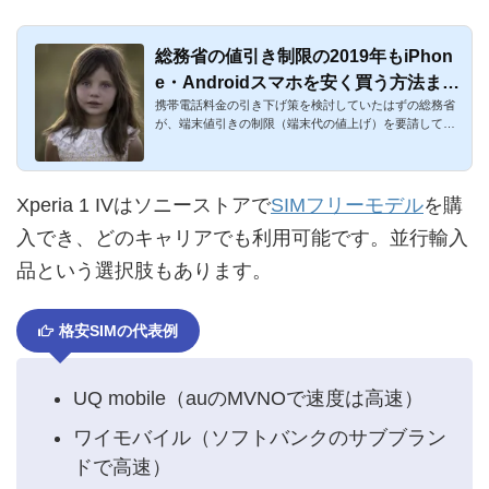
総務省の値引き制限の2019年もiPhon
e・Androidスマホを安く買う方法まと
携帯電話料金の引き下げ策を検討していたはずの総務省
め
が、端末値引きの制限（端末代の値上げ）を要請して、
ドコモ・au・ソフ...
Xperia 1 IVはソニーストアで
SIMフリーモデル
を購
入でき、どのキャリアでも利用可能です。並行輸入
品という選択肢もあります。
格安SIMの代表例
UQ mobile（auのMVNOで速度は高速）
ワイモバイル（ソフトバンクのサブブラン
ドで高速）