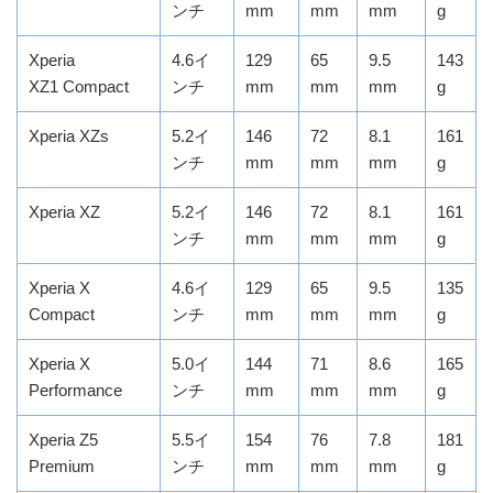
ンチ
mm
mm
mm
g
Xperia
4.6イ
129
65
9.5
143
XZ1 Compact
ンチ
mm
mm
mm
g
Xperia XZs
5.2イ
146
72
8.1
161
ンチ
mm
mm
mm
g
Xperia XZ
5.2イ
146
72
8.1
161
ンチ
mm
mm
mm
g
Xperia X
4.6イ
129
65
9.5
135
Compact
ンチ
mm
mm
mm
g
Xperia X
5.0イ
144
71
8.6
165
Performance
ンチ
mm
mm
mm
g
Xperia Z5
5.5イ
154
76
7.8
181
Premium
ンチ
mm
mm
mm
g