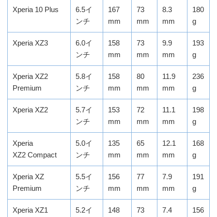
Xperia 10 Plus
6.5イ
167
73
8.3
180
ンチ
mm
mm
mm
g
Xperia XZ3
6.0イ
158
73
9.9
193
ンチ
mm
mm
mm
g
Xperia XZ2
5.8イ
158
80
11.9
236
Premium
ンチ
mm
mm
mm
g
Xperia XZ2
5.7イ
153
72
11.1
198
ンチ
mm
mm
mm
g
Xperia
5.0イ
135
65
12.1
168
XZ2 Compact
ンチ
mm
mm
mm
g
Xperia XZ
5.5イ
156
77
7.9
191
Premium
ンチ
mm
mm
mm
g
Xperia XZ1
5.2イ
148
73
7.4
156