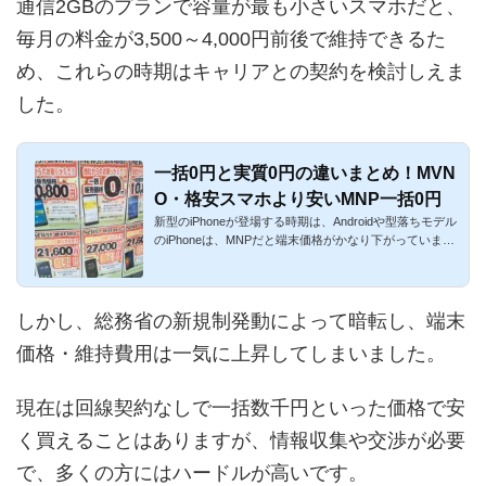
通信2GBのプランで容量が最も小さいスマホだと、
毎月の料金が3,500～4,000円前後で維持できるた
め、これらの時期はキャリアとの契約を検討しえま
した。
一括0円と実質0円の違いまとめ！MVN
O・格安スマホより安いMNP一括0円
新型のiPhoneが登場する時期は、Androidや型落ちモデル
のiPhoneは、MNPだと端末価格がかなり下がっていま
す。ケータイの一括0...
しかし、総務省の新規制発動によって暗転し、端末
価格・維持費用は一気に上昇してしまいました。
現在は回線契約なしで一括数千円といった価格で安
く買えることはありますが、情報収集や交渉が必要
で、多くの方にはハードルが高いです。