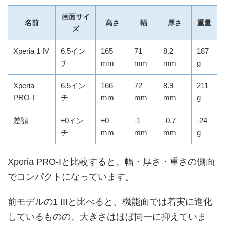
画面サイ
名前
高さ
幅
厚さ
重量
ズ
Xperia 1 IV
6.5イン
165
71
8.2
187
チ
mm
mm
mm
g
Xperia
6.5イン
166
72
8.9
211
PRO-I
チ
mm
mm
mm
g
差額
±0イン
±0
-1
-0.7
-24
チ
mm
mm
mm
g
Xperia PRO-Iと比較すると、幅・厚さ・重さの側面
でコンパクトになっています。
前モデルの1 IIIと比べると、機能面では着実に進化
しているものの、大きさはほぼ同一に抑えていま