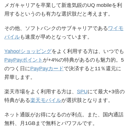
メガキャリアを卒業して新進気鋭のUQ mobileを利
用するというのも有力な選択肢だと考えます。
その他、ソフトバンクのサブキャリアである
ワイモ
バイル
も速度が早めとなっています。
Yahoo!ショッピング
をよく利用する方は、いつでも
PayPayポイント
が+4%の特典があるのも魅力的。5
のつく日に
PayPayカード
で決済すると11％還元に
昇華します。
楽天市場をよく利用する方は、
SPU
にて最大+3倍の
特典がある
楽天モバイル
が選択肢となります。
ネット通販がお得になるのが利点。また、国内通話
無料、月1GBまで無料とパワフルです。