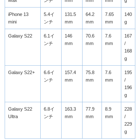
Max
ンチ
mm
mm
mm
g
iPhone 13
5.4イ
131.5
64.2
7.65
140
mini
ンチ
mm
mm
mm
g
Galaxy S22
6.1イ
146
70.6
7.6
167
ンチ
mm
mm
mm
/
168
g
Galaxy S22+
6.6イ
157.4
75.8
7.6
195
ンチ
mm
mm
mm
/
196
g
Galaxy S22
6.8イ
163.3
77.9
8.9
228
Ultra
ンチ
mm
mm
mm
/
229
g