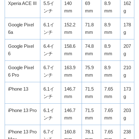
Xperia ACE III
5.5イ
140
69
8.9
162
ンチ
mm
mm
mm
g
Google Pixel
6.1イ
152.2
71.8
8.9
178
6a
ンチ
mm
mm
mm
g
Google Pixel
6.4イ
158.6
74.8
8.9
207
6
ンチ
mm
mm
mm
g
Google Pixel
6.7イ
163.9
75.9
8.9
210
6 Pro
ンチ
mm
mm
mm
g
iPhone 13
6.1イ
146.7
71.5
7.65
173
ンチ
mm
mm
mm
g
iPhone 13 Pro
6.1イ
146.7
71.5
7.65
203
ンチ
mm
mm
mm
g
iPhone 13 Pro
6.7イ
160.8
78.1
7.65
238