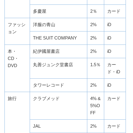
多慶屋
2％
カード
ファッシ
洋服の青山
2%
iD
ョン
THE SUIT COMPANY
2%
iD
本・
紀伊國屋書店
2%
iD
CD・
丸善ジュンク堂書店
1.5％
カー
DVD
ド・iD
タワーレコード
2%
iD
旅行
クラブメッド
4% &
カード
5%O
FF
JAL
2%
カード