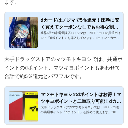
ます。
dカードはノジマで5％還元！圧巻に安
く買えてクーポンなしでもお得な割
業界6位の家電量販店のノジマは、NTTドコモの共通ポイ
引！
ント「dポイント」を導入しています。dポイントカード
の提示で、1％還元...
大手ドラッグストアのマツモトキヨシでは、共通ポ
イントのdポイント、マツキヨポイントもあわせて
合計で約5％還元とパワフルです。
マツモトキヨシのdポイントはお得！マ
ツキヨポイントと二重取り可能！dカー
大手ドラッグストアのマツモトキヨシでは、NTTドコモ
ドなら5％還元
の共通ポイント「dポイント」を貯めて使えます。2018
年4月30日(月)から、...