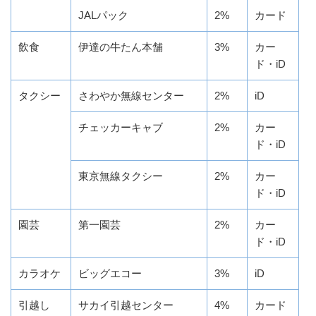
JALパック
2%
カード
飲食
伊達の牛たん本舗
3%
カー
ド・iD
タクシー
さわやか無線センター
2%
iD
チェッカーキャブ
2%
カー
ド・iD
東京無線タクシー
2%
カー
ド・iD
園芸
第一園芸
2%
カー
ド・iD
カラオケ
ビッグエコー
3%
iD
引越し
サカイ引越センター
4%
カード