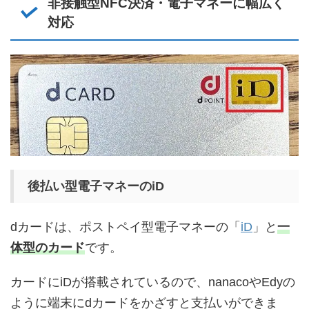
非接触型NFC決済・電子マネーに幅広く
対応
後払い型電子マネーのiD
dカードは、ポストペイ型電子マネーの「
iD
」と
一
体型のカード
です。
カードにiDが搭載されているので、nanacoやEdyの
ように端末にdカードをかざすと支払いができま