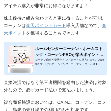
アイテム購入が非常にお得になりますよ！
株主優待と組み合わせると更に得することが可能。
コーナンは
楽天ポイントカード
導入店舗なので、
楽
天ポイント
を獲得することもできます。
ホームセンターコーナン・ホームスト
ック・コーナンPROが楽天ポイントカ
コーナン商事が楽天ポイントカードを導入します。2019
ードを導入！
年4月1日からホームセンターコーナン、ホームストッ
ク、コーナンPROで楽...
直接決済ではなく第三者機関を経由した決済は対象
外なので、必ずカード払いで支払いましょう。
複合商業施設においては、CAINZ、コーナン、コメ
リ、島忠の売り場での利用のみが対象です。