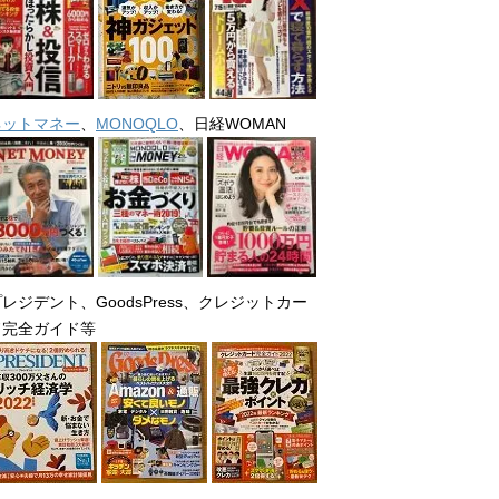
ネットマネー
、
MONOQLO
、日経WOMAN
レジデント、GoodsPress、クレジットカー
ド完全ガイド等