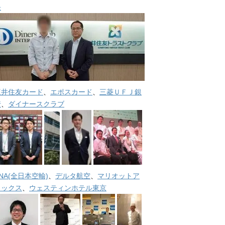
長
三井住友カード
、
エポスカード
、
三菱ＵＦＪ銀
行
、
ダイナースクラブ
NA(全日本空輸)
、
デルタ航空
、
マリオットア
メックス
、
ウェスティンホテル東京