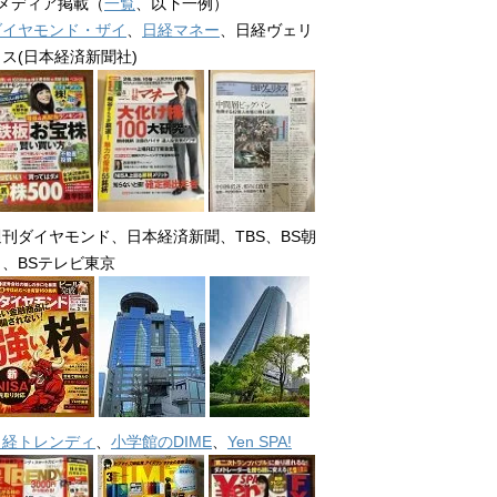
■メディア掲載（
一覧
、以下一例）
ダイヤモンド・ザイ
、
日経マネー
、日経ヴェリ
タス(日本経済新聞社)
週刊ダイヤモンド、日本経済新聞、TBS、BS朝
日、BSテレビ東京
日経トレンディ
、
小学館のDIME
、
Yen SPA!