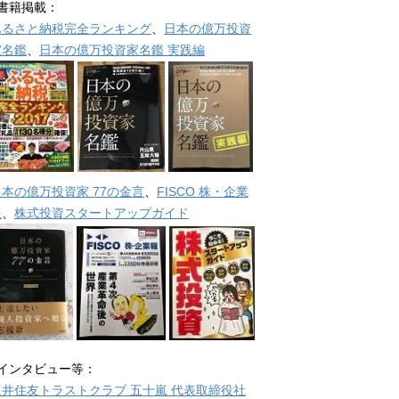
■書籍掲載：
ふるさと納税完全ランキング
、
日本の億万投資
家名鑑
、
日本の億万投資家名鑑 実践編
日本の億万投資家 77の金言
、
FISCO 株・企業
報
、
株式投資スタートアップガイド
■インタビュー等：
三井住友トラストクラブ 五十嵐 代表取締役社