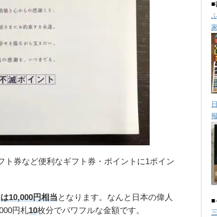
ギフト券など便利なギフト券・ポイントに1ポイン
。
ン
は10,000円相当
となります。なんと日本の偉人
00円札
10
枚分でパワフルな金額です。