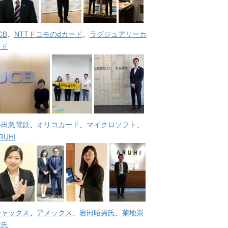
CB
、
NTTドコモのdカード
、
ラグジュアリーカ
ード
小田急電鉄
、
オリコカード
、
マイクロソフト
、
RUHI
ジャックス
、
アメックス
、
岩田昭男氏
、
菊地崇
仁氏