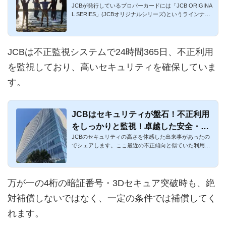
JCBが発行しているプロパーカードには「JCB ORIGINA
L SERIES」(JCBオリジナルシリーズ)というラインナッ
プがあります。多種多...
JCBは不正監視システムで24時間365日、不正利用
を監視しており、高いセキュリティを確保していま
す。
JCBはセキュリティが盤石！不正利用
をしっかりと監視！卓越した安全・安
JCBのセキュリティの高さを体感した出来事があったの
心を体験した口コミ
でシェアします。ここ最近の不正傾向と似ていた利用に
対して、不正利用と...
万が一の4桁の暗証番号・3Dセキュア突破時も、絶
対補償しないではなく、一定の条件では補償してく
れます。