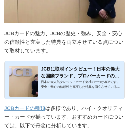
JCBカードの魅力、JCBの歴史・強み、安全・安心
の信頼性と充実した特典を両立させている点につい
て取材しています。
JCBに取材インタビュー！日本の偉大
な国際ブランド、プロパーカードの魅
日本の大人気クレジットカード会社の一つがJCBです。
力を聞き倒しました！
安全・安心の信頼性と充実した特典を両立させている点
が特徴です。年会費...
JCBカードの種類
は多様であり、ハイ・クオリティ
ー・カードが揃っています。おすすめカードについ
ては、以下で丹念に分析しています。