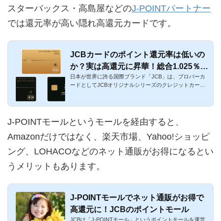
スターバックス・高島屋などの
J-POINTパートナー
では還元率が高い隠れ高還元カードです。
JCBカードのポイント還元率は低いの
か？実は高還元に昇華！総合1.025％還
日本が世界に誇る国際ブランド「JCB」は、プロパーカ
元になった口コミ
ードとしてJCBオリジナルシリーズのクレジットカード
を発行しています。...
J-POINTモールというモールを経由すると、
Amazonだけではなく、楽天市場、Yahoo!ショッピ
ング、LOHACOなどのネット通販がお得になるとい
うメリットもあります。
J-POINTモールでネット通販がお得で
高還元に！JCBのポイントモール
JCBは「J-POINTモール」というポイントモールを運営