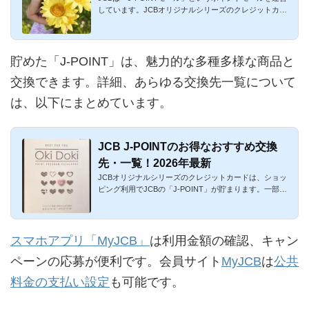
しています。JCBオリジナルシリーズのクレジットカー
ドの他、「J-POINTプ...
貯めた「J-POINT」は、魅力的な多種多様な商品と
交換できます。詳細、あらゆる交換先一覧について
は、以下にまとめています。
JCB J-POINTのお得なおすすめ交換
先・一覧！2026年最新
JCBオリジナルシリーズのクレジットカードは、ショッ
ピング利用でJCBの「J-POINT」が貯まります。一部のJ
CB提携カードでも、...
スマホアプリ「MyJCB」
は利用金額の確認、キャン
ペーンの応募が便利です。会員サイト
MyJCB
は
公共
料金の支払い設定
も可能です。