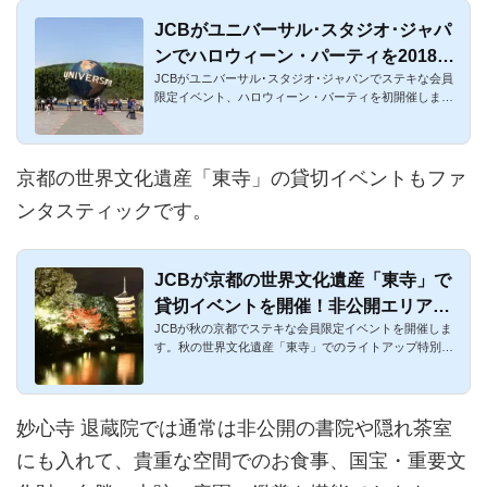
JCBがユニバーサル･スタジオ･ジャパ
ンでハロウィーン・パーティを2018年
JCBがユニバーサル･スタジオ･ジャパンでステキな会員
に初開催！ショーと飲み食べ放題！
限定イベント、ハロウィーン・パーティを初開催しま
す！大人気のUSJのス...
京都の世界文化遺産「東寺」の貸切イベントもファ
ンタスティックです。
JCBが京都の世界文化遺産「東寺」で
貸切イベントを開催！非公開エリアの
JCBが秋の京都でステキな会員限定イベントを開催しま
鑑賞・ライトアップ・お弁当・コンサ
す。秋の世界文化遺産「東寺」でのライトアップ特別プ
ートと充実！
ランと名打たれてい...
妙心寺 退蔵院では通常は非公開の書院や隠れ茶室
にも入れて、貴重な空間でのお食事、国宝・重要文