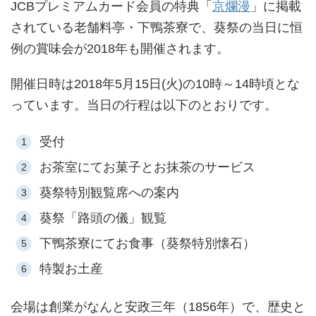
JCBプレミアムカード会員の特典「
京爛漫
」に掲載
されている老舗料亭・下鴨茶寮で、葵祭の当日に恒
例の賞味会が2018年も開催されます。
開催日時は2018年5月15日(火)の10時～14時頃とな
っています。当日の行程は以下のとおりです。
受付
お茶室にてお菓子とお抹茶のサービス
葵祭特別観覧席への案内
葵祭「路頭の儀」観覧
下鴨茶寮にてお食事（葵祭特別懐石）
特製お土産
会場は創業がなんと安政三年（1856年）で、歴史と