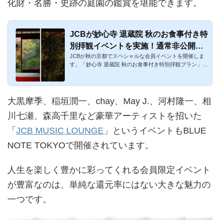
化財・名勝・史跡の庭園の鑑賞を堪能できます。
JCBが妙心寺 退蔵院 秋のお食事付き特
別拝観イベントを実施！通常非公開エ
JCBが秋の京都でスペシャルな会員イベントを開催しま
リアも鑑賞可能！
す。「妙心寺 退蔵院 秋のお食事付き特別拝観プラン」と
名打たれています...
大黒摩季、稲垣潤一、chay、May J.、河村隆一、相
川七瀬、森高千里など豪華アーティストを招いた
「
JCB MUSIC LOUNGE
」というイベントもBLUE
NOTE TOKYOで開催されています。
人生を楽しく豊かに彩ってくれる会員限定イベント
が豊富なのは、単純な還元率にはない大きな魅力の
一つです。