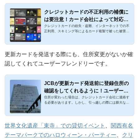
クレジットカードの不正利用の補償に
は要注意！カード会社によって対応に
クレジットカードの紛失・盗難、インターネットでの不
バラつきがある
正利用、スキミング等によるカード複製で被った被害
は、原則として補償...
更新カードを発送する際にも、住所変更がないか確
認してくれてユーザーフレンドリーです。
JCBが更新カード発送前に登録住所の
確認をしてくれるように！ユーザーフ
住所が変わった場合は、クレジットカード会社に連絡す
レンドリーな措置
る必要があります。しかし、引っ越しの際には膨大な作
業が発生して手間...
世界文化遺産「東寺」での貸切イベント
、
関西有名
テーマパークでのハロウィーン・パーティー
、
クリ