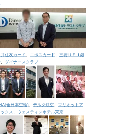
長
三井住友カード
、
エポスカード
、
三菱ＵＦＪ銀
行
、
ダイナースクラブ
NA(全日本空輸)
、
デルタ航空
、
マリオットア
メックス
、
ウェスティンホテル東京