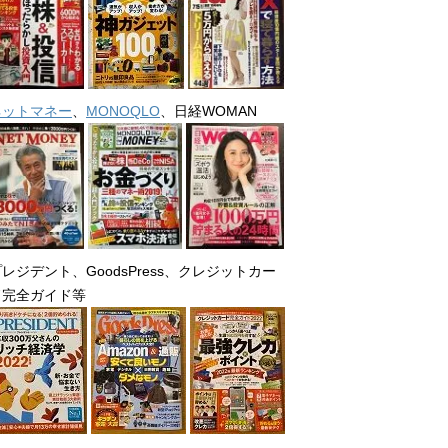
ネットマネー
、
MONOQLO
、日経WOMAN
レジデント、GoodsPress、クレジットカー
ド完全ガイド等