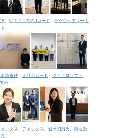
CB
、
NTTドコモのdカード
、
ラグジュアリーカ
ード
小田急電鉄
、
オリコカード
、
マイクロソフト
、
RUHI
ジャックス
、
アメックス
、
岩田昭男氏
、
菊地崇
仁氏