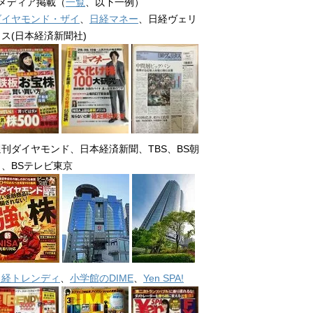
■メディア掲載（
一覧
、以下一例）
ダイヤモンド・ザイ
、
日経マネー
、日経ヴェリ
タス(日本経済新聞社)
週刊ダイヤモンド、日本経済新聞、TBS、BS朝
日、BSテレビ東京
日経トレンディ
、
小学館のDIME
、
Yen SPA!