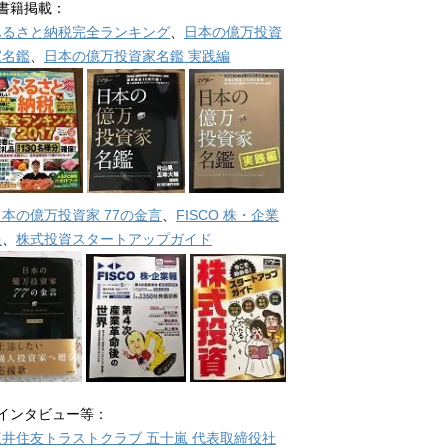
■書籍掲載：
ふるさと納税完全ランキング
、
日本の億万投資
家名鑑
、
日本の億万投資家名鑑 実践編
日本の億万投資家 77の金言
、
FISCO 株・企業
報
、
株式投資スタートアップガイド
■インタビュー等：
三井住友トラストクラブ 五十嵐 代表取締役社