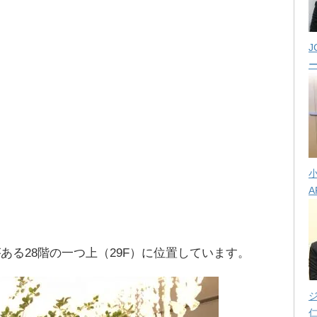
J
A
ある28階の一つ上（29F）に位置しています。