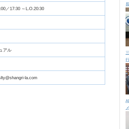
:00／17:30 ～L.O.20:30
ュアル
.slty@shangri-la.com
A