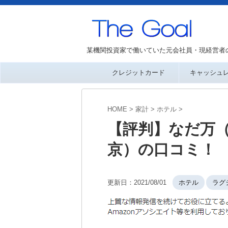
某機関投資家で働いていた元会社員・現経営者
クレジットカード
キャッシュ
HOME
>
家計
>
ホテル
>
【評判】なだ万（
京）の口コミ！
更新日：
2021/08/01
ホテル
ラグ