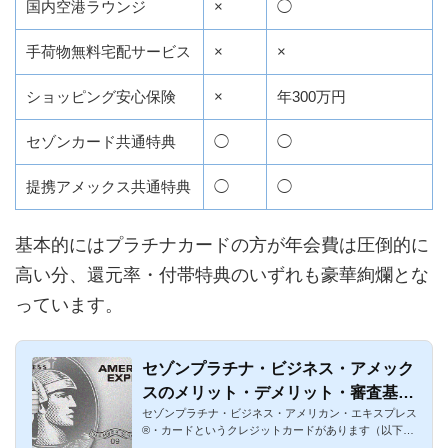
国内空港ラウンジ
×
◯
手荷物無料宅配サービス
×
×
ショッピング安心保険
×
年300万円
セゾンカード共通特典
◯
◯
提携アメックス共通特典
◯
◯
基本的にはプラチナカードの方が年会費は圧倒的に
高い分、還元率・付帯特典のいずれも豪華絢爛とな
っています。
セゾンプラチナ・ビジネス・アメック
スのメリット・デメリット・審査基準
セゾンプラチナ・ビジネス・アメリカン・エキスプレス
まとめ
®・カードというクレジットカードがあります（以下セ
ゾンプラチナ・ビジ...