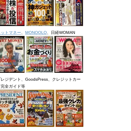
ネットマネー
、
MONOQLO
、日経WOMAN
レジデント、GoodsPress、クレジットカー
ド完全ガイド等