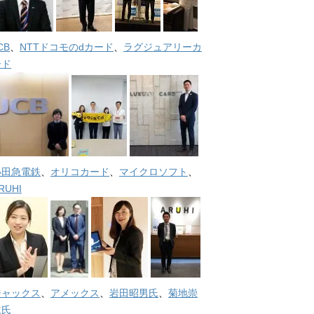
CB
、
NTTドコモのdカード
、
ラグジュアリーカ
ード
小田急電鉄
、
オリコカード
、
マイクロソフト
、
RUHI
ジャックス
、
アメックス
、
岩田昭男氏
、
菊地崇
仁氏