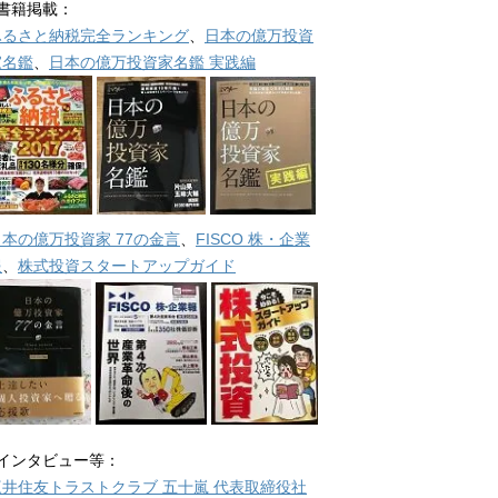
■書籍掲載：
ふるさと納税完全ランキング
、
日本の億万投資
家名鑑
、
日本の億万投資家名鑑 実践編
日本の億万投資家 77の金言
、
FISCO 株・企業
報
、
株式投資スタートアップガイド
■インタビュー等：
三井住友トラストクラブ 五十嵐 代表取締役社