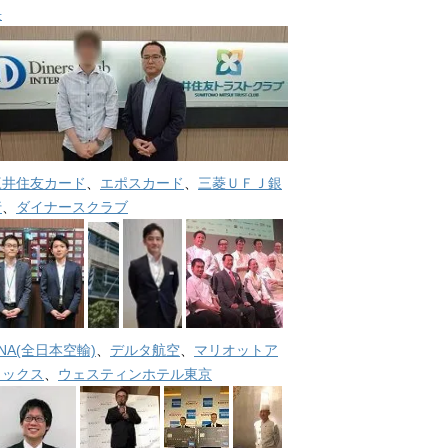
長
三井住友カード
、
エポスカード
、
三菱ＵＦＪ銀
行
、
ダイナースクラブ
NA(全日本空輸)
、
デルタ航空
、
マリオットア
メックス
、
ウェスティンホテル東京