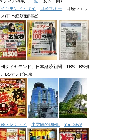
■メディア掲載（
一覧
、以下一例）
ダイヤモンド・ザイ
、
日経マネー
、日経ヴェリ
タス(日本経済新聞社)
週刊ダイヤモンド、日本経済新聞、TBS、BS朝
日、BSテレビ東京
日経トレンディ
、
小学館のDIME
、
Yen SPA!