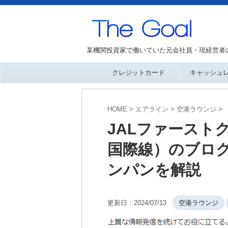
某機関投資家で働いていた元会社員・現経営者
クレジットカード
キャッシュ
HOME
>
エアライン
>
空港ラウンジ
>
JALファースト
国際線）のブロ
ンパンを解説
更新日：
2024/07/13
空港ラウンジ