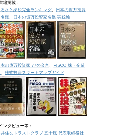
■書籍掲載：
ふるさと納税完全ランキング
、
日本の億万投資
家名鑑
、
日本の億万投資家名鑑 実践編
日本の億万投資家 77の金言
、
FISCO 株・企業
報
、
株式投資スタートアップガイド
■インタビュー等：
三井住友トラストクラブ 五十嵐 代表取締役社