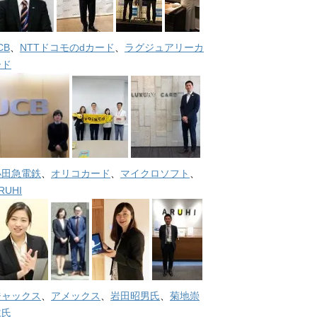
CB
、
NTTドコモのdカード
、
ラグジュアリーカ
ード
小田急電鉄
、
オリコカード
、
マイクロソフト
、
RUHI
ジャックス
、
アメックス
、
岩田昭男氏
、
菊地崇
仁氏