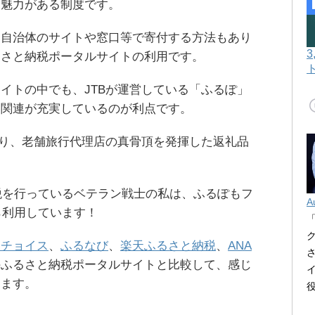
る魅力がある制度です。
、自治体のサイトや窓口等で寄付する方法もあり
るさと納税ポータルサイトの利用です。
イトの中でも、JTBが運営している「ふるぽ」
券関連が充実しているのが利点です。
おり、老舗旅行代理店の真骨頂を発揮した返礼品
納税を行っているベテラン戦士の私は、ふるぽもフ
A
ら利用しています！
とチョイス
、
ふるなび
、
楽天ふるさと納税
、
ANA
のふるさと納税ポータルサイトと比較して、感じ
めます。