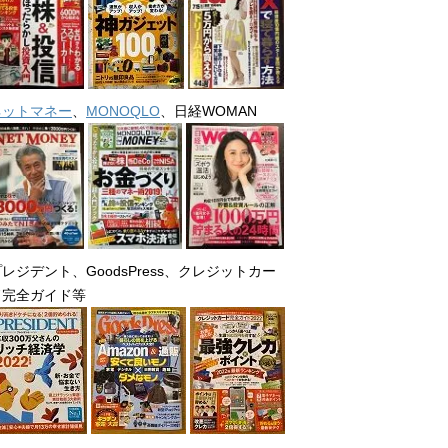
ネットマネー
、
MONOQLO
、日経WOMAN
レジデント、GoodsPress、クレジットカー
ド完全ガイド等