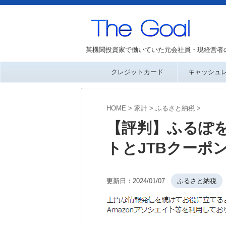
某機関投資家で働いていた元会社員・現経営者
クレジットカード
キャッシュ
HOME
>
家計
>
ふるさと納税
>
【評判】ふるぽ
トとJTBクーポ
更新日：
2024/01/07
ふるさと納税