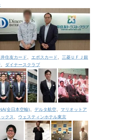
長
三井住友カード
、
エポスカード
、
三菱ＵＦＪ銀
行
、
ダイナースクラブ
NA(全日本空輸)
、
デルタ航空
、
マリオットア
メックス
、
ウェスティンホテル東京