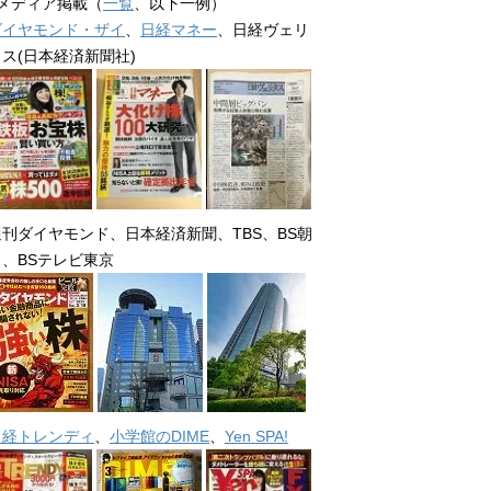
■メディア掲載（
一覧
、以下一例）
ダイヤモンド・ザイ
、
日経マネー
、日経ヴェリ
タス(日本経済新聞社)
週刊ダイヤモンド、日本経済新聞、TBS、BS朝
日、BSテレビ東京
日経トレンディ
、
小学館のDIME
、
Yen SPA!