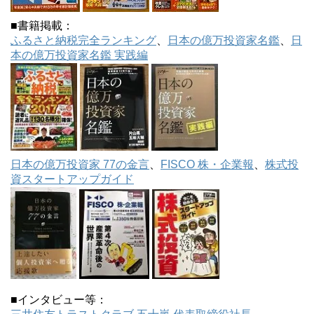
■書籍掲載：
ふるさと納税完全ランキング
、
日本の億万投資家名鑑
、
日
本の億万投資家名鑑 実践編
日本の億万投資家 77の金言
、
FISCO 株・企業報
、
株式投
資スタートアップガイド
■インタビュー等：