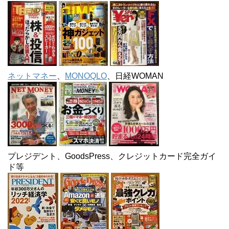
ネットマネー
、
MONOQLO
、日経WOMAN
プレジデント、GoodsPress、クレジットカード完全ガイ
ド等