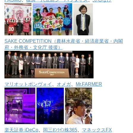
SAKE COMPETITION（農林水産省・経済産業省・内閣
府・外務省・文化庁 後援）
マリオットボンヴォイ
、
オメガ
、
Mr.FARMER
楽天証券 iDeCo
、
岡三ｵﾝﾗｲﾝ株365
、
マネックスFX