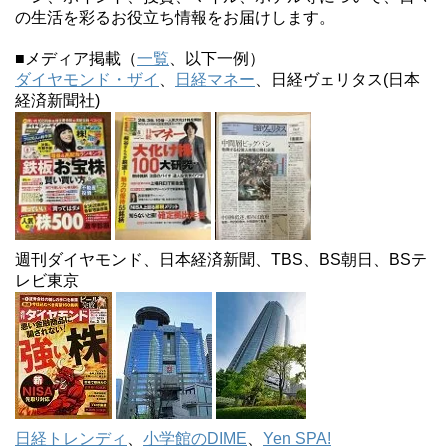
の生活を彩るお役立ち情報をお届けします。
■メディア掲載（
一覧
、以下一例）
ダイヤモンド・ザイ
、
日経マネー
、日経ヴェリタス(日本
経済新聞社)
週刊ダイヤモンド、日本経済新聞、TBS、BS朝日、BSテ
レビ東京
日経トレンディ
、
小学館のDIME
、
Yen SPA!