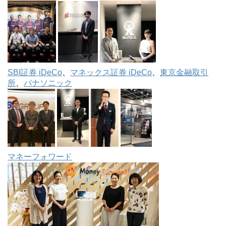
SBI証券 iDeCo
、
マネックス証券 iDeCo
、
東京金融取引
所
、
パナソニック
マネーフォワード