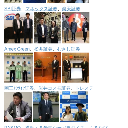
SBI証券
、
マネックス証券
、
楽天証券
Amex Green
、
松井証券
、
むさし証券
岡三ｵﾝﾗｲﾝ証券
、
岩井コスモ証券
、
トレステ
PASMO
、
横浜・八景島シーパラダイス
、
ふるなび