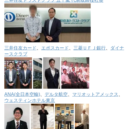
三井住友トラストクラブ 五十嵐 代表取締役社長
三井住友カード
、
エポスカード
、
三菱ＵＦＪ銀行
、
ダイナ
ースクラブ
ANA(全日本空輸)
、
デルタ航空
、
マリオットアメックス
、
ウェスティンホテル東京