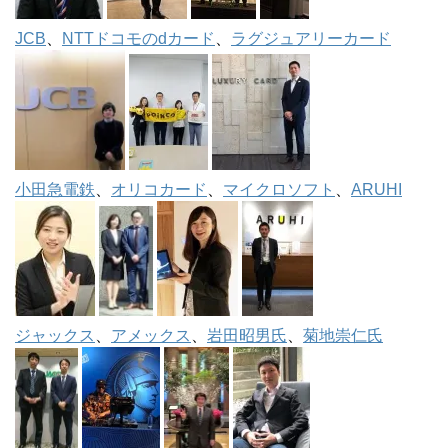
JCB
、
NTTドコモのdカード
、
ラグジュアリーカード
小田急電鉄
、
オリコカード
、
マイクロソフト
、
ARUHI
ジャックス
、
アメックス
、
岩田昭男氏
、
菊地崇仁氏