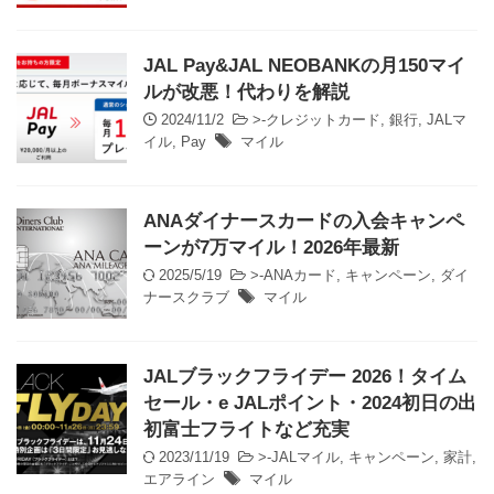
JAL Pay&JAL NEOBANKの月150マイ
ルが改悪！代わりを解説
2024/11/2
>-
クレジットカード
,
銀行
,
JALマ
イル
,
Pay
マイル
ANAダイナースカードの入会キャンペ
ーンが7万マイル！2026年最新
2025/5/19
>-
ANAカード
,
キャンペーン
,
ダイ
ナースクラブ
マイル
JALブラックフライデー 2026！タイム
セール・e JALポイント・2024初日の出
初富士フライトなど充実
2023/11/19
>-
JALマイル
,
キャンペーン
,
家計
,
エアライン
マイル