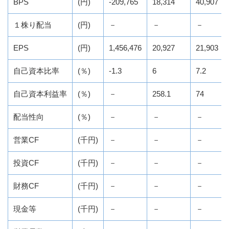
BPS
(円)
-209,765
18,314
40,907
１株り配当
(円)
－
－
－
EPS
(円)
1,456,476
20,927
21,903
自己資本比率
(％)
-1.3
6
7.2
自己資本利益率
(％)
－
258.1
74
配当性向
(％)
－
－
－
営業CF
(千円)
－
－
－
投資CF
(千円)
－
－
－
財務CF
(千円)
－
－
－
現金等
(千円)
－
－
－