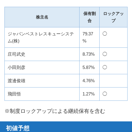
保有割
ロックアッ
株主名
合
プ
ジャパンベストレスキューシステ
79.37
◯
ム(株)
%
庄司武史
8.73%
◯
小田則彦
5.87%
◯
渡邊俊雄
4.76%
飛田悟
1.27%
◯
※制度ロックアップによる継続保有を含む
初値予想