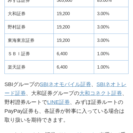
みずほ証券
569,600
89.00%
大和証券
19,200
3.00%
野村証券
19,200
3.00%
東海東京証券
19,200
3.00%
ＳＢＩ証券
6,400
1.00%
楽天証券
6,400
1.00%
SBIグループの
SBIネオモバイル証券
、
SBIネオトレ
ード証券
、大和証券グループの
大和コネクト証券
、
野村證券ルートで
LINE証券
、みずほ証券ルートの
PayPay証券も、各証券が幹事に入っている場合は
取り扱いを期待できます。