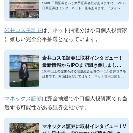
SMBC日興証券という大手証券会社がありますね。SMBC
め
日興証券はインターネット口座もあります。「ダイレク
トコース」という名...
岩井コスモ証券
は、ネット抽選分は小口個人投資家
に嬉しい完全公平抽選となっています。
岩井コスモ証券に取材インタビュー！
最新情報からIPOまで聞き倒しまし
100年以上の歴史を誇る老舗総合証券の一つが岩井コスモ
た！
証券です。対面口座だけではなく、ネット専用口座もあ
ります。IPOの取...
マネックス証券
は完全抽選で小口個人投資家でも当
選する可能性がある証券会社です。
マネックス証券に取材インタビュー！V