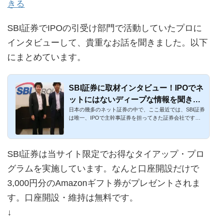
きる
SBI証券でIPOの引受け部門で活動していたプロに
インタビューして、貴重なお話を聞きました。以下
にまとめています。
SBI証券に取材インタビュー！IPOでネ
ットにはないディープな情報を聞き倒
日本の幾多のネット証券の中で、ここ最近では、SBI証券
しました！
は唯一、IPOで主幹事証券を担ってきた証券会社です。
また、幹事証券と...
SBI証券は当サイト限定でお得なタイアップ・プロ
グラムを実施しています。なんと口座開設だけで
3,000円分のAmazonギフト券がプレゼントされま
す。口座開設・維持は無料です。
↓