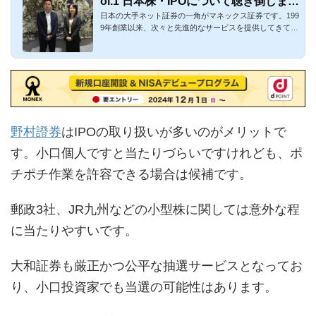
ol.1 日本株・IPOについて聴き倒しまし
日本の大手ネット証券の一角がマネックス証券です。199
た！
9年創業以来、次々と先進的なサービスを提供してきてお
り、日本初のサ...
野村證券
はIPOの取り扱いが多いのがメリットで
す。小口個人ですと当たりづらいですけれども、ポ
チポチ作業を許容できる場合は候補です。
郵政3社、JR九州などの小型株に関しては意外な程
に当たりやすいです。
大和証券も厳正かつ公平な抽選サービスとなってお
り、小口投資家でも当選の可能性はあります。