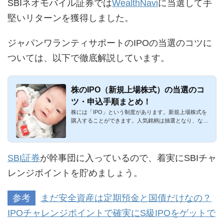
SBIネオモバイル証券では
WealthNavi
に当選して手
堅いリターンを獲得しました。
ジャパンワランティサポートのIPOの当選のコツに
ついては、以下で徹底解説しています。
株のIPO（新規上場株式）の当選のコ
ツ・申込手順まとめ！
株には「IPO」という制度があります。新規上場株式を
購入することができます。人気銘柄は抽選となり、なか
なか当選しづらいの...
SBI証券
が幹事団に入っているので、着実にSBIチャ
レンジポイントを貯めましょう。
参考
まだ安全資産は定期預金と国債だけなの？
IPOチャレンジポイントで確実にS級IPOをゲットで